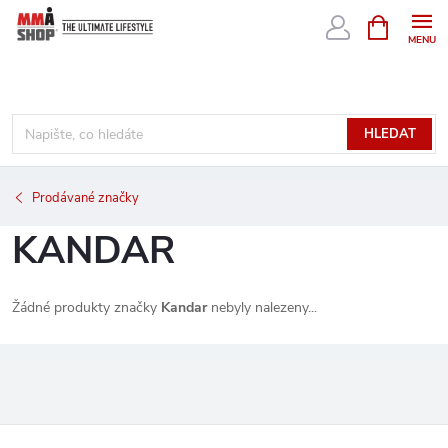
Přejít
NÁKUPNÍ
KOŠÍK
na
obsah
HLEDAT
Prodávané značky
KANDAR
Žádné produkty značky
Kandar
nebyly nalezeny...
Z