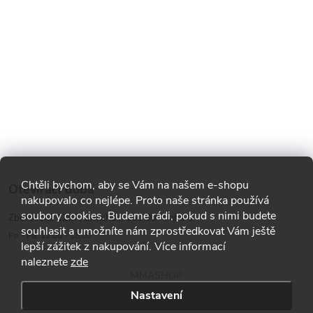
Chtěli bychom, aby se Vám na našem e-shopu
Otevírací doba
nakupovalo co nejlépe. Proto naše stránka používá
soubory cookies. Budeme rádi, pokud s nimi budete
Zborovská 1287, Smíchov, 150 00 Praha 5
souhlasit a umožníte nám zprostředkovat Vám ještě
Po - Pá: 12:00 - 18:00
lepší zážitek z nakupování. Více informací
naleznete
zde
MMASHOP
Nastavení