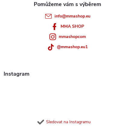
í
t
p
info
@
mmashop.eu
r
í
MMA SHOP
v
mmashopcom
k
@mmashop.eu1
y
v
Instagram
ý
p
i
s
Sledovat na Instagramu
u