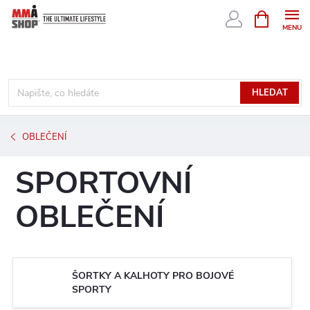
Přejít
NÁKUPNÍ
KOŠÍK
na
obsah
HLEDAT
OBLEČENÍ
SPORTOVNÍ
OBLEČENÍ
ŠORTKY A KALHOTY PRO BOJOVÉ
SPORTY