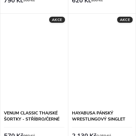
790 Kč
620 Kč
990 Kč
890 Kč
AKCE
AKCE
VENUM CLASSIC THAJSKÉ
HAYABUSA PÁNSKÝ
ŠORTKY - STŘÍBRO/ČERNÉ
WRESTLINGOVÝ SINGLET
SURGE - REVERSIBLE
(ČERVENÁ, MODRÁ)
570 Kč
2 130 Kč
960 Kč
2 250 Kč