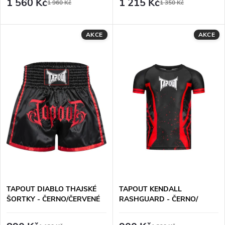
d
1 560 Kč
1 215 Kč
1 960 Kč
1 350 Kč
d
u
u
AKCE
AKCE
k
k
t
t
ů
ů
TAPOUT DIABLO THAJSKÉ
TAPOUT KENDALL
ŠORTKY - ČERNO/ČERVENÉ
RASHGUARD - ČERNO/
ČERVENO/BÍLÝ