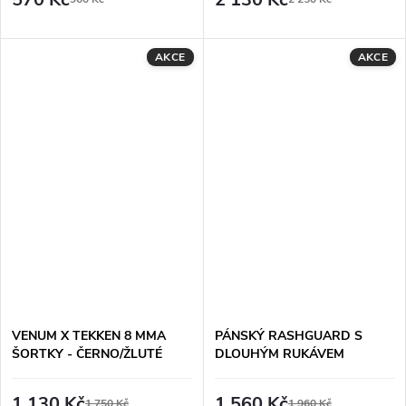
AKCE
AKCE
VENUM X TEKKEN 8 MMA
PÁNSKÝ RASHGUARD S
ŠORTKY - ČERNO/ŽLUTÉ
DLOUHÝM RUKÁVEM
HAYABUSA APEX -
POPELAVĚ BÍLÁ
1 130 Kč
1 560 Kč
1 750 Kč
1 960 Kč