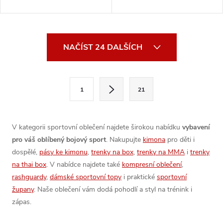
O
NAČÍST 24 DALŠÍCH
v
l
S
1
21
t
á
r
d
á
V kategorii sportovní oblečení najdete širokou nabídku
vybavení
a
n
pro váš oblíbený bojový sport
. Nakupujte
kimona
pro děti i
k
dospělé,
pásy ke kimonu
,
trenky na box
,
trenky na MMA
i
trenky
c
o
na thai box
. V nabídce najdete také
kompresní oblečení
,
í
rashguardy
,
dámské sportovní topy
i praktické
sportovní
v
župany
. Naše oblečení vám dodá pohodlí a styl na trénink i
á
p
zápas.
n
r