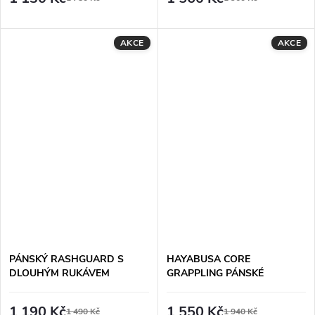
AKCE
AKCE
PÁNSKÝ RASHGUARD S
HAYABUSA CORE
DLOUHÝM RUKÁVEM
GRAPPLING PÁNSKÉ
HAYABUSA PRO RANKED -
ŠORTKY - ČERNÉ
HNĚDÝ
1 190 Kč
1 550 Kč
1 490 Kč
1 940 Kč