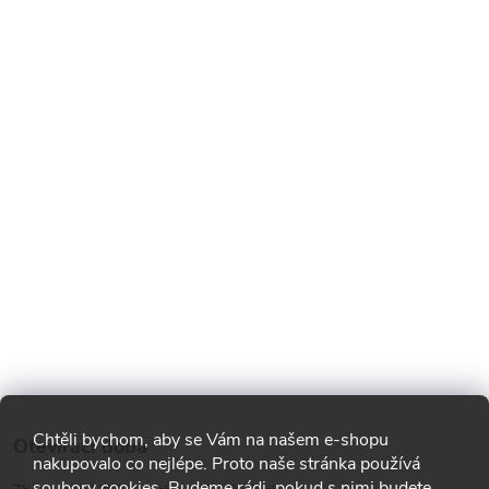
Chtěli bychom, aby se Vám na našem e-shopu
Otevírací doba
nakupovalo co nejlépe. Proto naše stránka používá
soubory cookies. Budeme rádi, pokud s nimi budete