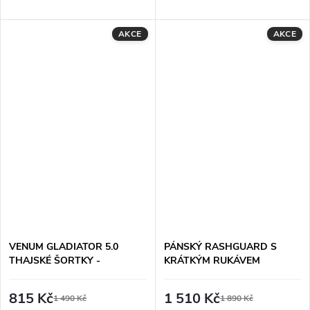
AKCE
AKCE
VENUM GLADIATOR 5.0
PÁNSKÝ RASHGUARD S
THAJSKÉ ŠORTKY -
KRÁTKÝM RUKÁVEM
ČERNO/ORANŽOVÉ
HAYABUSA APEX -
SOUMRAKOVÁ MODŘ
815 Kč
1 510 Kč
1 490 Kč
1 890 Kč