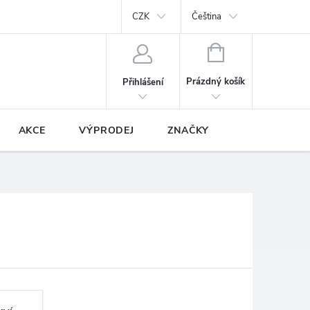
y
Podmínky ochrany osobních údajů
CZK
Prodávané značky
Čeština
NÁKUPNÍ
KOŠÍK
Prázdný košík
Přihlášení
AKCE
VÝPRODEJ
ZNAČKY