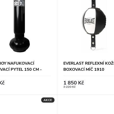
BOY NAFUKOVACÍ
EVERLAST REFLEXNÍ KOŽ
ACÍ PYTEL 150 CM -
BOXOVACÍ MÍČ 1910
Ý
Kč
1 850 Kč
3 220 Kč
AKCE