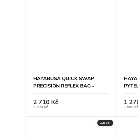
HAYABUSA QUICK SWAP
HAYA
PRECISION REFLEX BAG -
PYTE
NÁSTAVEC
2 710 Kč
1 27
3 390 Kč
1 590 K
AKCE