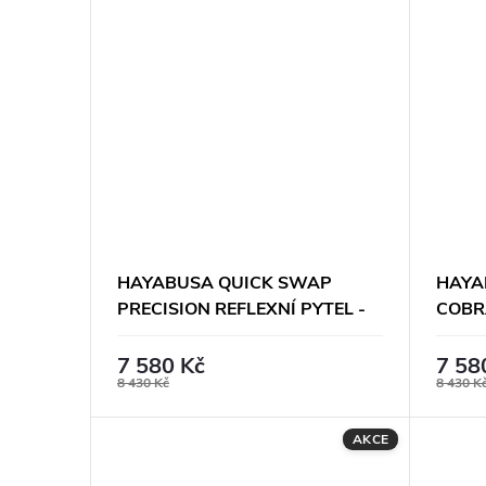
HAYABUSA QUICK SWAP
HAYA
PRECISION REFLEXNÍ PYTEL -
COBRA
NÁSTAVEC A ZÁKLADNA
NÁST
7 580 Kč
7 58
8 430 Kč
8 430 K
AKCE