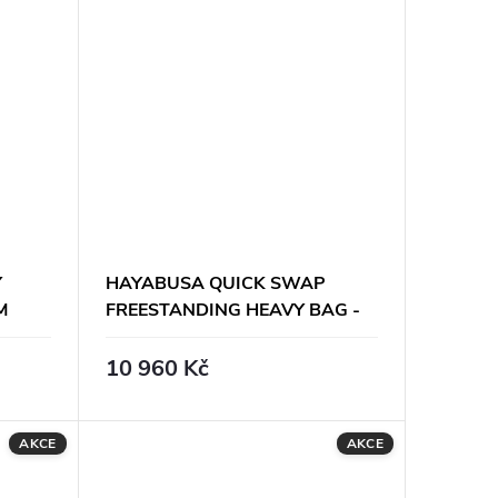
Ý
HAYABUSA QUICK SWAP
M
FREESTANDING HEAVY BAG -
SADA
10 960 Kč
AKCE
AKCE