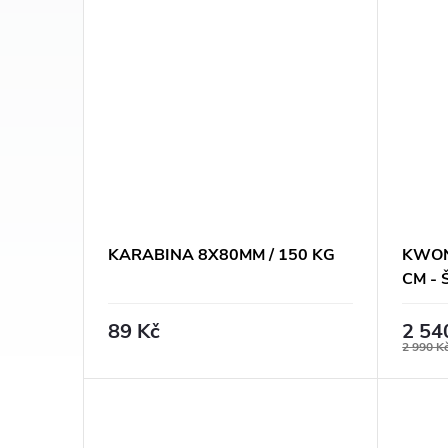
t
ů
KARABINA 8X80MM / 150 KG
KWON
CM - 
89 Kč
2 54
2 990 K