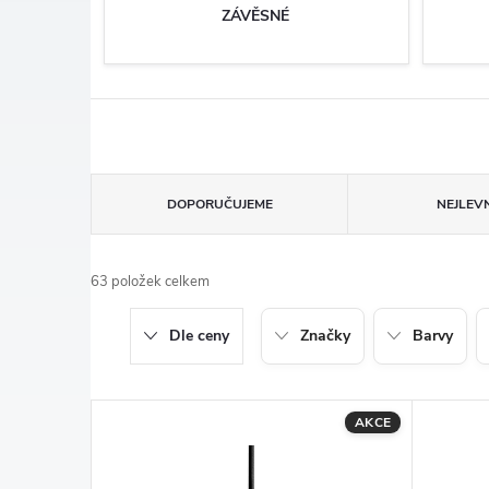
ZÁVĚSNÉ
Ř
DOPORUČUJEME
NEJLEVN
a
63
položek celkem
z
Dle ceny
Značky
Barvy
e
n
V
AKCE
í
ý