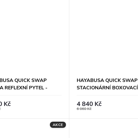
BUSA QUICK SWAP
HAYABUSA QUICK SWAP
 REFLEXNÍ PYTEL -
STACIONÁRNÍ BOXOVACÍ
AVEC A ZÁKLADNA
PYTEL - NÁSTAVEC
0 Kč
4 840 Kč
č
6 060 Kč
AKCE