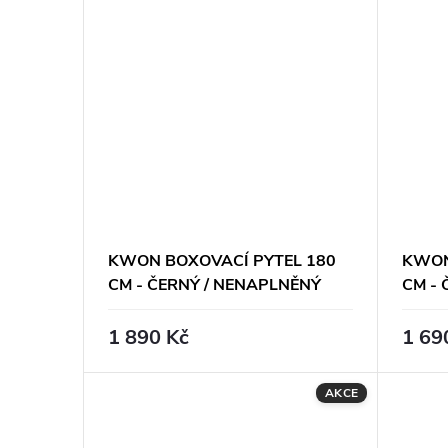
KWON BOXOVACÍ PYTEL 180
KWON
CM - ČERNÝ / NENAPLNĚNÝ
CM -
1 890 Kč
1 69
AKCE