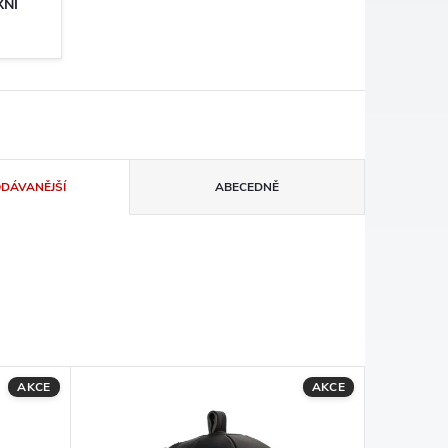
XNÍ
ODÁVANĚJŠÍ
ABECEDNĚ
AKCE
AKCE