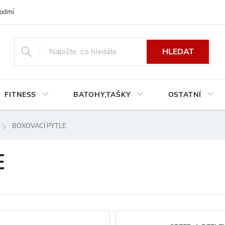
odmínky platné pro Českou a Slovenskou republiku
Reklamace a výměn
HLEDAT
FITNESS
BATOHY,TAŠKY
OSTATNÍ
BOXOVACÍ PYTLE
E