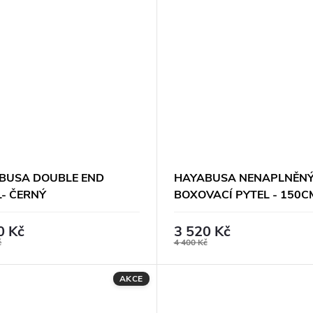
BUSA DOUBLE END
HAYABUSA NENAPLNĚN
L- ČERNÝ
BOXOVACÍ PYTEL - 150C
0 Kč
3 520 Kč
č
4 400 Kč
AKCE