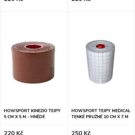
d
u
u
k
k
t
t
ů
ů
HOWSPORT KINEZIO TEJPY
HOWSPORT TEJPY MEDICAL
5 CM X 5 M - HNĚDÉ
TENKÉ PRUŽNÉ 10 CM X 7 M
220 Kč
250 Kč