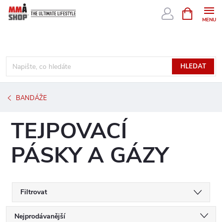
Přejít
NÁKUPNÍ
KOŠÍK
na
obsah
HLEDAT
BANDÁŽE
TEJPOVACÍ
PÁSKY A GÁZY
Filtrovat
Ř
Nejprodávanější