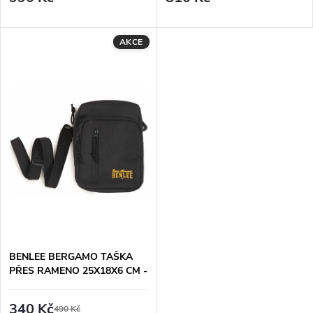
d
u
u
AKCE
k
k
t
t
ů
ů
BENLEE BERGAMO TAŠKA
PŘES RAMENO 25X18X6 CM -
ČERNÁ
340 Kč
490 Kč