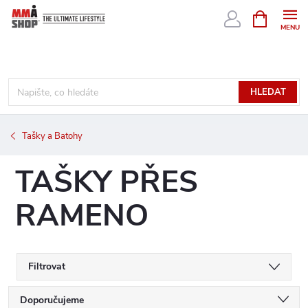
Přejít
NÁKUPNÍ
KOŠÍK
na
obsah
HLEDAT
Tašky a Batohy
TAŠKY PŘES
RAMENO
Filtrovat
Ř
Doporučujeme