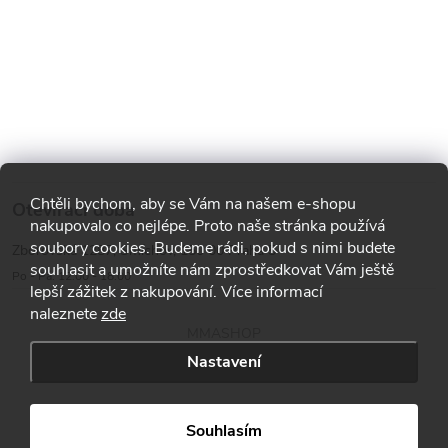
Chtěli bychom, aby se Vám na našem e-shopu
Otevírací doba
nakupovalo co nejlépe. Proto naše stránka používá
soubory cookies. Budeme rádi, pokud s nimi budete
Zborovská 1287, Smíchov, 150 00 Praha 5
souhlasit a umožníte nám zprostředkovat Vám ještě
Po - Pá: 12:00 - 18:00
lepší zážitek z nakupování. Více informací
naleznete
zde
MMASHOP
Nastavení
Copyright 2026
MMA shop
. Všechna práva vyhrazena.
Souhlasím