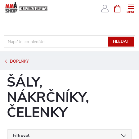
Přejít
NÁKUPNÍ
KOŠÍK
na
obsah
HLEDAT
DOPLŇKY
ŠÁLY,
NÁKRČNÍKY,
ČELENKY
Filtrovat