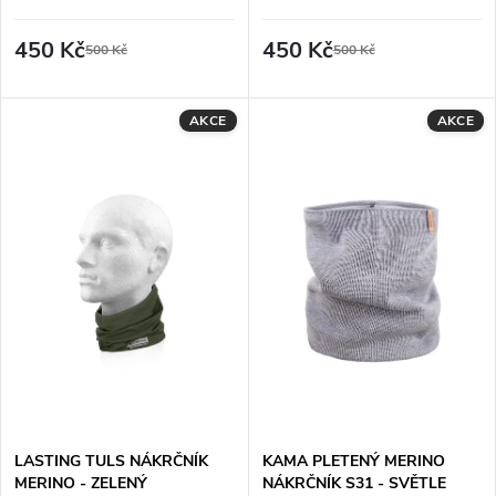
o
d
450 Kč
450 Kč
500 Kč
500 Kč
d
u
u
AKCE
AKCE
k
k
t
t
ů
ů
LASTING TULS NÁKRČNÍK
KAMA PLETENÝ MERINO
MERINO - ZELENÝ
NÁKRČNÍK S31 - SVĚTLE