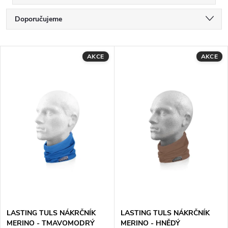
Ř
Doporučujeme
a
Nejlevnější
V
AKCE
AKCE
Nejdražší
z
ý
Nejprodávanější
e
p
Abecedně
n
i
í
s
p
p
r
r
LASTING TULS NÁKRČNÍK
LASTING TULS NÁKRČNÍK
o
MERINO - TMAVOMODRÝ
MERINO - HNĚDÝ