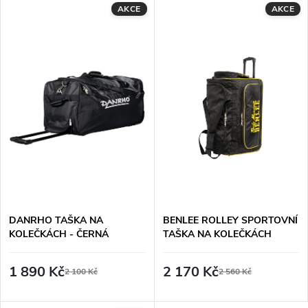
V
AKCE
AKCE
Nejdražší
z
ý
Nejprodávanější
e
p
Abecedně
n
i
í
s
p
p
r
r
DANRHO TAŠKA NA
BENLEE ROLLEY SPORTOVNÍ
o
KOLEČKÁCH - ČERNÁ
TAŠKA NA KOLEČKÁCH
o
d
1 890 Kč
2 170 Kč
2 100 Kč
2 560 Kč
d
u