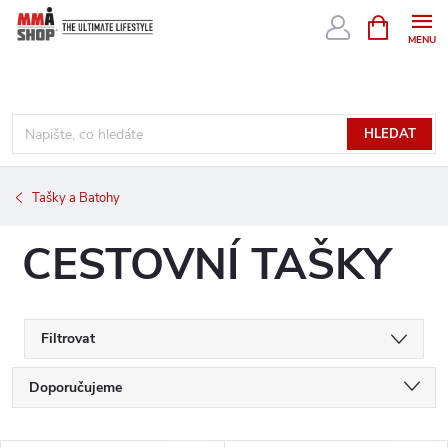
Přejít
NÁKUPNÍ
KOŠÍK
na
obsah
HLEDAT
Tašky a Batohy
CESTOVNÍ TAŠKY
Filtrovat
Ř
Doporučujeme
a
Nejlevnější