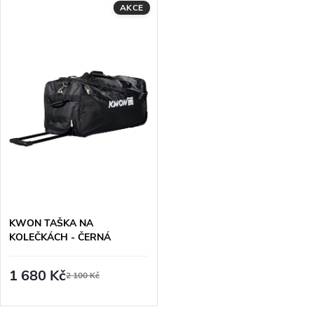
u
AKCE
k
k
t
t
ů
ů
KWON TAŠKA NA
KOLEČKÁCH - ČERNÁ
1 680 Kč
2 100 Kč