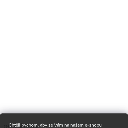
Chtěli bychom, aby se Vám na našem e-shopu
Otevírací doba