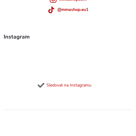
v
k
@mmashop.eu1
y
v
Instagram
ý
p
i
s
Sledovat na Instagramu
u