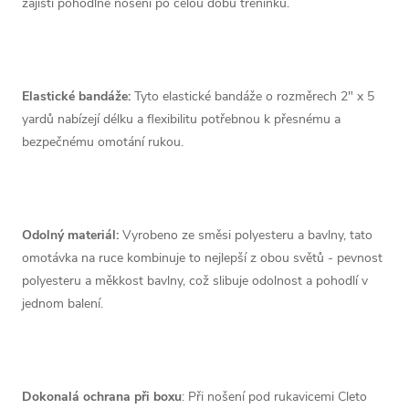
zajistí pohodlné nošení po celou dobu tréninku.
Elastické bandáže:
Tyto elastické bandáže o rozměrech 2" x 5
yardů nabízejí délku a flexibilitu potřebnou k přesnému a
bezpečnému omotání rukou.
Odolný materiál:
Vyrobeno ze směsi polyesteru a bavlny, tato
omotávka na ruce kombinuje to nejlepší z obou světů - pevnost
polyesteru a měkkost bavlny, což slibuje odolnost a pohodlí v
jednom balení.
Dokonalá ochrana při boxu
:
Při nošení pod rukavicemi Cleto