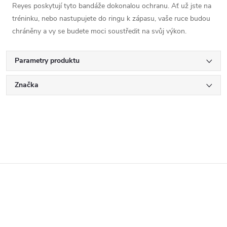
Reyes poskytují tyto bandáže dokonalou ochranu.
Ať
už
jste
na
tréninku
,
nebo
nastupujete
do
ringu
k
zápasu
,
vaše
ruce
budou
chráněny
a
vy
se
budete
moci
soustředit
na
svůj
výkon
.
Parametry produktu
Značka
Z
á
p