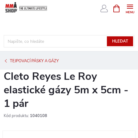
Přejít
NÁKUPNÍ
KOŠÍK
na
obsah
HLEDAT
TEJPOVACÍ PÁSKY A GÁZY
Cleto Reyes Le Roy
elastické gázy 5m x 5cm -
1 pár
Kód produktu:
1040108