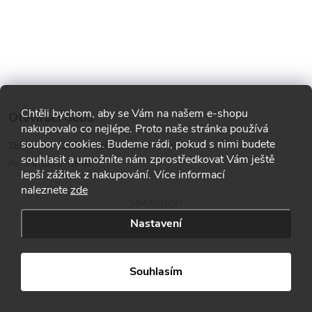
Chtěli bychom, aby se Vám na našem e-shopu
Otevírací doba
nakupovalo co nejlépe. Proto naše stránka používá
soubory cookies. Budeme rádi, pokud s nimi budete
Zborovská 1287, Smíchov, 150 00 Praha 5
souhlasit a umožníte nám zprostředkovat Vám ještě
Po - Pá: 12:00 - 18:00
lepší zážitek z nakupování. Více informací
naleznete
zde
MMASHOP
Nastavení
Copyright 2026
MMA shop
. Všechna práva vyhrazena.
Souhlasím
Vytvořil Shoptet