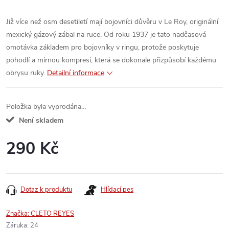
Již
více
než
osm
desetiletí
mají
bojovníci
důvěru
v
Le
Roy
,
originální
mexický
gázový
zábal
na
ruce
.
Od roku 1937 je tato nadčasová
omotávka základem pro bojovníky v ringu, protože poskytuje
pohodlí a mírnou kompresi, která se dokonale přizpůsobí každému
obrysu ruky.
Detailní informace
Položka byla vyprodána…
Není skladem
290 Kč
Měrná
cena:
Dotaz k produktu
Hlídací pes
Značka:
CLETO REYES
Záruka
:
24