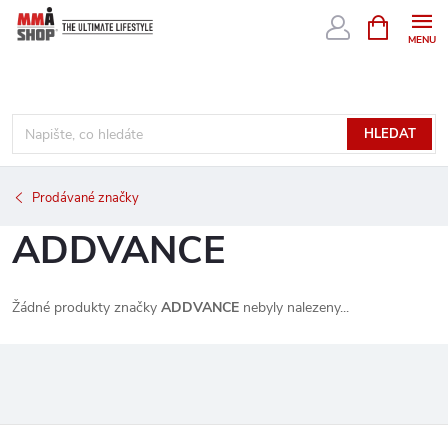
Přejít
NÁKUPNÍ
KOŠÍK
na
obsah
HLEDAT
Prodávané značky
ADDVANCE
Žádné produkty značky
ADDVANCE
nebyly nalezeny...
Z