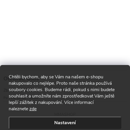
Chtěli bychom, aby se Vám na našem e-shopu
Otevírací doba
nakupovalo co nejlépe. Proto naše stránka používá
soubory cookies. Budeme rádi, pokud s nimi budete
Zborovská 1287, Smíchov, 150 00 Praha 5
souhlasit a umožníte nám zprostředkovat Vám ještě
Po - Pá: 12:00 - 18:00
lepší zážitek z nakupování. Více informací
naleznete
zde
MMASHOP
Nastavení