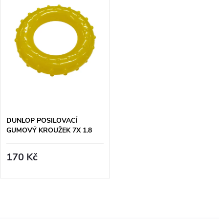
t
t
ů
ů
DUNLOP POSILOVACÍ
GUMOVÝ KROUŽEK 7X 1.8
CM - ŽLUTÝ
170 Kč
O