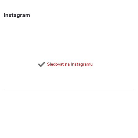
y
v
Instagram
ý
p
i
s
Sledovat na Instagramu
u