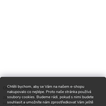
Chtěli bychom, aby se Vám na našem e-shopu
Otevírací doba
nakupovalo co nejlépe. Proto naše stránka používá
soubory cookies. Budeme rádi, pokud s nimi budete
Zborovská 1287, Smíchov, 150 00 Praha 5
souhlasit a umožníte nám zprostředkovat Vám ještě
Po - Pá: 12:00 - 18:00