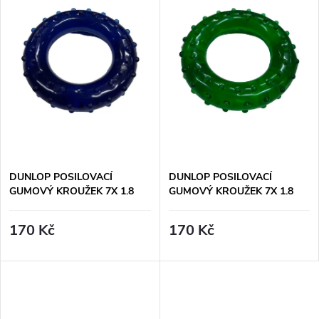
e
p
Abecedně
n
i
í
s
p
p
r
r
DUNLOP POSILOVACÍ
DUNLOP POSILOVACÍ
o
GUMOVÝ KROUŽEK 7X 1.8
GUMOVÝ KROUŽEK 7X 1.8
o
CM- FIALOVÝ
CM - ZELENÝ
d
170 Kč
170 Kč
d
u
u
k
k