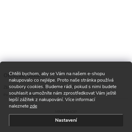
Chtěli bychom, aby se Vám na našem e-shopu
Otevírací doba
nakupovalo co nejlépe. Proto naše stránka používá
soubory cookies. Budeme rádi, pokud s nimi budete
Zborovská 1287, Smíchov, 150 00 Praha 5
souhlasit a umožníte nám zprostředkovat Vám ještě
Po - Pá: 12:00 - 18:00
lepší zážitek z nakupování. Více informací
naleznete
zde
MMASHOP
Nastavení