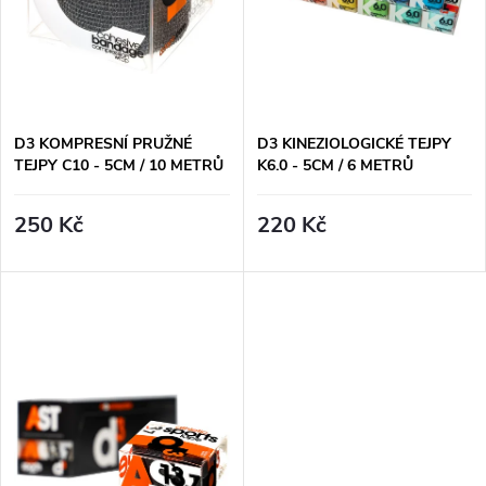
í
s
p
p
r
r
D3 KOMPRESNÍ PRUŽNÉ
D3 KINEZIOLOGICKÉ TEJPY
o
TEJPY C10 - 5CM / 10 METRŮ
K6.0 - 5CM / 6 METRŮ
o
d
250 Kč
220 Kč
d
u
u
k
k
t
t
ů
ů