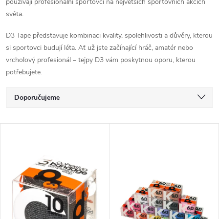
používají profesionální sportovci na největších sportovních akcích
světa.
D3 Tape představuje kombinaci kvality, spolehlivosti a důvěry, kterou
si sportovci budují léta. Ať už jste začínající hráč, amatér nebo
vrcholový profesionál – tejpy D3 vám poskytnou oporu, kterou
potřebujete.
Ř
Doporučujeme
a
Nejlevnější
V
Nejdražší
z
ý
Nejprodávanější
e
p
Abecedně
n
i