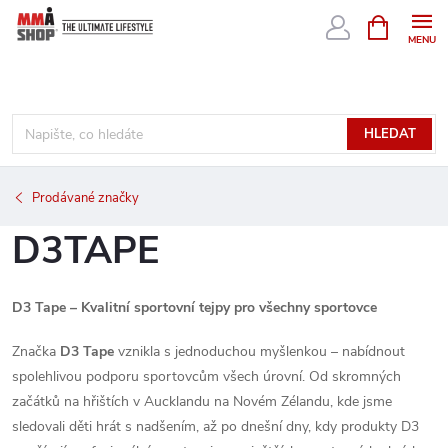
Přejít
NÁKUPNÍ
KOŠÍK
na
obsah
HLEDAT
Prodávané značky
D3TAPE
D3 Tape – Kvalitní sportovní tejpy pro všechny sportovce
Značka
D3 Tape
vznikla s jednoduchou myšlenkou – nabídnout
spolehlivou podporu sportovcům všech úrovní. Od skromných
začátků na hřištích v Aucklandu na Novém Zélandu, kde jsme
sledovali děti hrát s nadšením, až po dnešní dny, kdy produkty D3