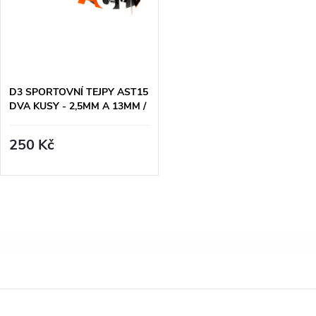
D3 SPORTOVNÍ TEJPY AST15
DVA KUSY - 2,5MM A 13MM /
15 METRŮ
250 Kč
O
v
l
Z
á