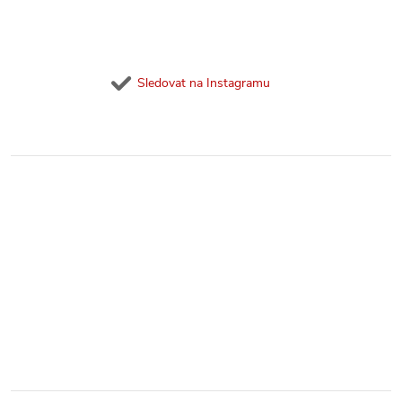
p
i
s
Sledovat na Instagramu
u