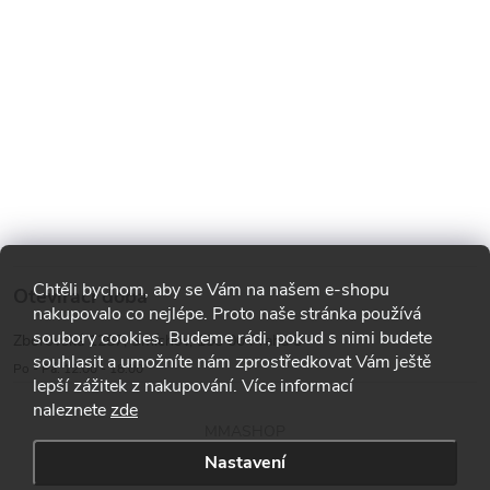
Chtěli bychom, aby se Vám na našem e-shopu
Otevírací doba
nakupovalo co nejlépe. Proto naše stránka používá
soubory cookies. Budeme rádi, pokud s nimi budete
Zborovská 1287, Smíchov, 150 00 Praha 5
souhlasit a umožníte nám zprostředkovat Vám ještě
Po - Pá: 12:00 - 18:00
lepší zážitek z nakupování. Více informací
naleznete
zde
MMASHOP
Nastavení