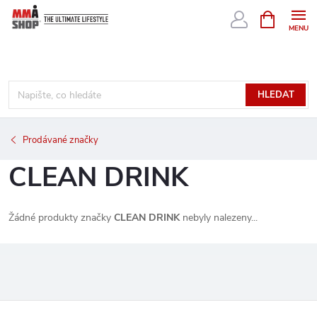
Přejít
NÁKUPNÍ
KOŠÍK
na
obsah
HLEDAT
Prodávané značky
CLEAN DRINK
Žádné produkty značky
CLEAN DRINK
nebyly nalezeny...
Z