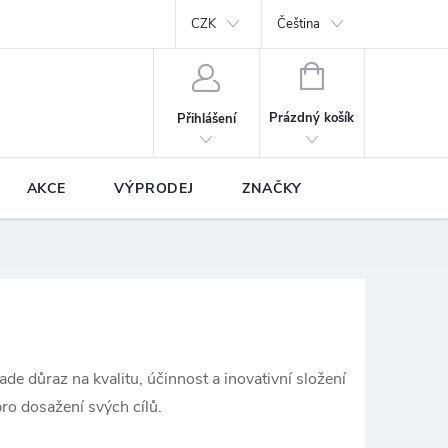
y
Podmínky ochrany osobních údajů
CZK
Prodávané značky
Čeština
NÁKUPNÍ
KOŠÍK
Prázdný košík
Přihlášení
AKCE
VÝPRODEJ
ZNAČKY
de důraz na kvalitu, účinnost a inovativní složení
pro dosažení svých cílů.