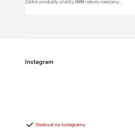
Žádné produkty značky
INN
nebyly nalezeny...
Z
á
Instagram
p
a
t
í
Sledovat na Instagramu