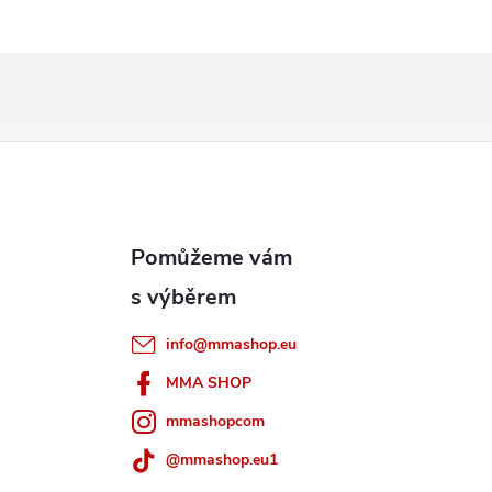
info
@
mmashop.eu
MMA SHOP
mmashopcom
@mmashop.eu1