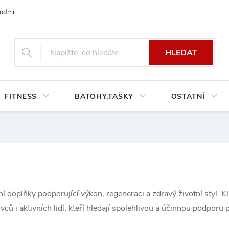
odmínky platné pro Českou a Slovenskou republiku
Reklamace a výměn
HLEDAT
FITNESS
BATOHY,TAŠKY
OSTATNÍ
doplňky podporující výkon, regeneraci a zdravý životní styl. Kla
ů i aktivních lidí, kteří hledají spolehlivou a účinnou podporu 