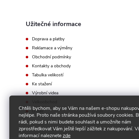
Užitečné informace
Doprava a platby
Reklamace a výměny
Obchodní podmínky
Kontakty a obchody
Tabulka velikostí
Ke stažení
Výrobní videa
Velkoobchod
Chtěli bychom, aby se Vám na našem e-shopu nakupov
O nás
nejlépe. Proto naše stránka používá soubory cookies.
rádi, pokud s nimi budete souhlasit a umožníte nám
zprostředkovat Vám ještě lepší zážitek z nakupování. V
informací naleznete
zde