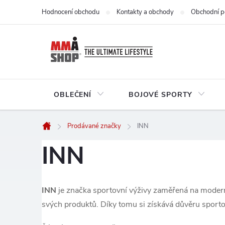
Přejít
Hodnocení obchodu
Kontakty a obchody
Obchodní p
na
obsah
OBLEČENÍ
BOJOVÉ SPORTY
Prodávané značky
INN
Domů
INN
INN
je značka sportovní výživy zaměřená na moderní 
svých produktů. Díky tomu si získává důvěru sportovc