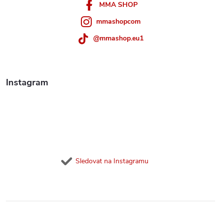
í
MMA SHOP
mmashopcom
@mmashop.eu1
Instagram
Sledovat na Instagramu