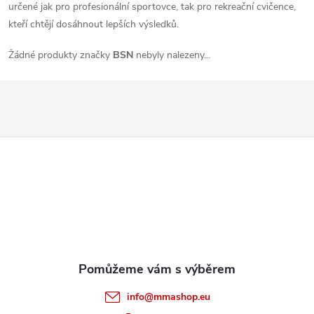
určené jak pro profesionální sportovce, tak pro rekreační cvičence,
kteří chtějí dosáhnout lepších výsledků.
Žádné produkty značky
BSN
nebyly nalezeny...
Z
á
p
a
t
info
@
mmashop.eu