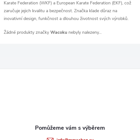
Karate Federation (WKF) a European Karate Federation (EKF), což
zaručuje jejich kvalitu a bezpečnost. Značka klade důraz na
inovativní design, funkčnost a dlouhou životnost svých výrobků.
Žádné produkty značky
Wacoku
nebyly nalezeny...
Z
á
p
a
t