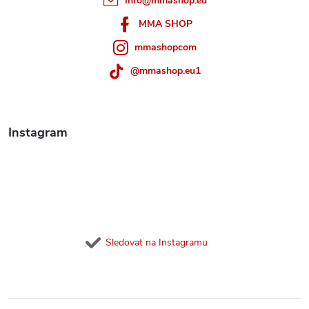
info
@
mmashop.eu
í
MMA SHOP
mmashopcom
@mmashop.eu1
Instagram
Sledovat na Instagramu