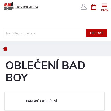
Přejít
NÁKUPNÍ
KOŠÍK
na
obsah
HLEDAT
Domů
OBLEČENÍ BAD
BOY
PÁNSKÉ OBLEČENÍ