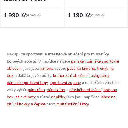
1 990 Kč
1 190 Kč
4 540 Kč
2 390 Kč
O
v
Nakupujte
sportovní a lifestylové oblečení pro milovníky
bojových sportů
. V nabídce najdete
pánské i dámské sportovní
l
oblečení
, jako jsou
kimona
včetně
pásů ke kimonu
,
trenky na
á
box
a další bojové sporty,
kompresní oblečení
,
rashguardy
,
dámské sportovní topy
,
sportovní župany
a další. Čeká vás také
d
velký výběr
pánského
,
dámského
a
dětského oblečení
,
boty na
box
,
sálové boty
a různé
doplňky
, jako jsou například
láhve na
a
pití
,
kšiltovky a čepice
nebo
multifunkční šátky
.
c
í