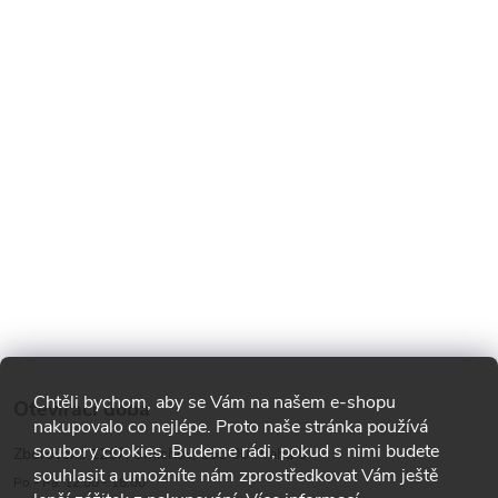
Chtěli bychom, aby se Vám na našem e-shopu
Otevírací doba
nakupovalo co nejlépe. Proto naše stránka používá
soubory cookies. Budeme rádi, pokud s nimi budete
Zborovská 1287, Smíchov, 150 00 Praha 5
souhlasit a umožníte nám zprostředkovat Vám ještě
Po - Pá: 12:00 - 18:00