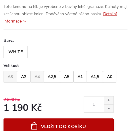
Toto kimono na BJJ je vyrobeno z bavlny lehčí gramáže. Kalhoty mají
zesílenou oblast kolen. Dodáváno včetně bílého pásku.
Detailní
informace
Barva
WHITE
Velikost
A3
A2
A4
A2,5
A5
A1
A1,5
A0
2 390 Kč
1 190 Kč
Měrná
cena:
VLOŽIT DO KOŠÍKU