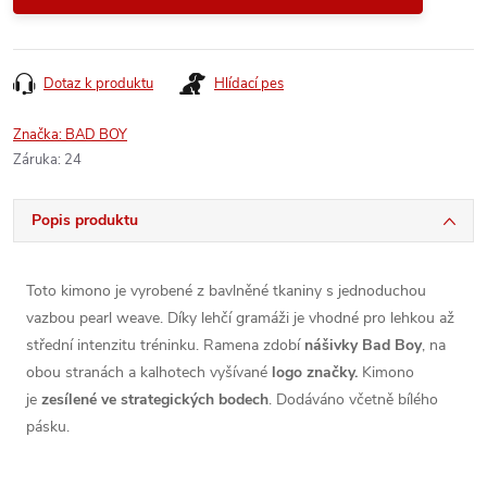
Dotaz k produktu
Hlídací pes
Značka:
BAD BOY
Záruka
:
24
Popis produktu
Toto kimono je vyrobené z bavlněné tkaniny s jednoduchou
vazbou pearl weave. Díky lehčí gramáži je vhodné pro lehkou až
střední intenzitu tréninku. Ramena zdobí
nášivky Bad Boy
, na
obou stranách a kalhotech vyšívané
logo značky.
Kimono
je
zesílené ve strategických bodech
. Dodáváno včetně bílého
pásku.