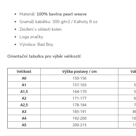
Materiál:
100% bavlna pearl weave
Gramáž kabátku: 300 g/m2 / Kalhoty 8 oz
Zesílení v oblasti kolen
Loga značky
Výrobce: Bad Boy
Orientační tabulka pro výběr velikostí:
Velikost
Výška postavy / cm
Vá
A0
150-156
A1
157-163
5
A1,5
164-170
5
A2
171-177
6
A2,5
178-184
7
A3
185-191
8
A4
192-200
10
A5
200-215
1