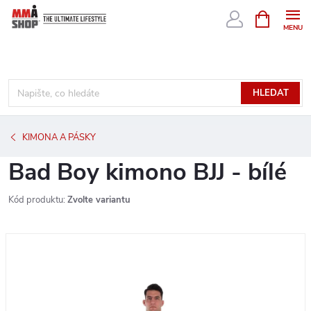
Přejít
NÁKUPNÍ
KOŠÍK
na
obsah
HLEDAT
KIMONA A PÁSKY
Bad Boy kimono BJJ - bílé
Kód produktu:
Zvolte variantu