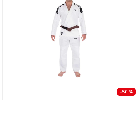
–50 %