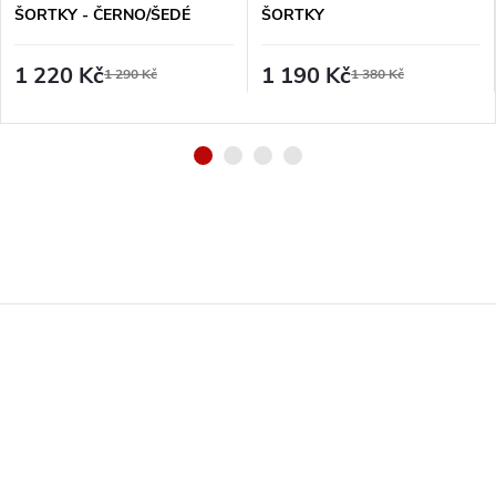
ŠORTKY - ČERNO/ŠEDÉ
ŠORTKY
1 220 Kč
1 190 Kč
1 290 Kč
1 380 Kč
Z
á
p
a