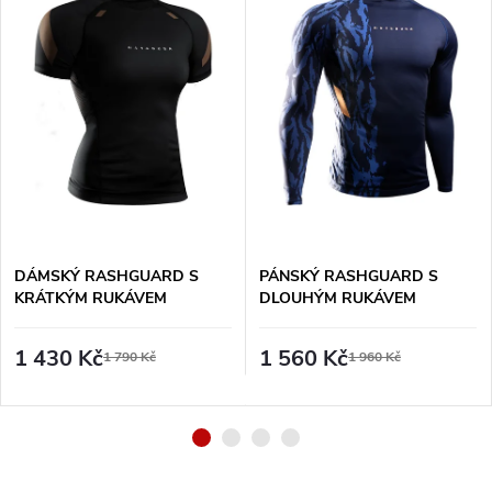
DÁMSKÝ RASHGUARD S
PÁNSKÝ RASHGUARD S
KRÁTKÝM RUKÁVEM
DLOUHÝM RUKÁVEM
HAYABUSA PRO RANKED -
HAYABUSA APEX -
HNĚDÝ
SOUMRAKOVÁ MODŘ
1 430 Kč
1 560 Kč
1 790 Kč
1 960 Kč