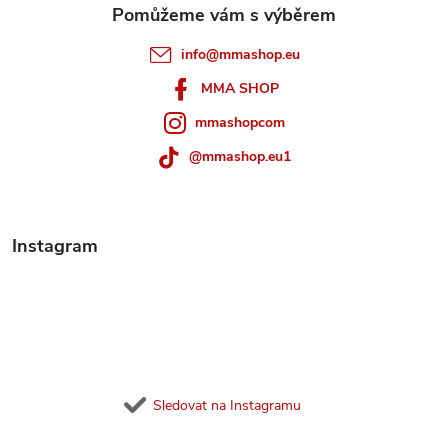
t
info
@
mmashop.eu
í
MMA SHOP
mmashopcom
@mmashop.eu1
Instagram
Sledovat na Instagramu