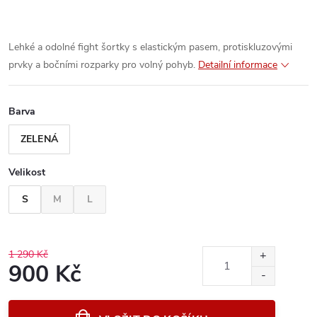
Lehké a odolné fight šortky s elastickým pasem, protiskluzovými
prvky a bočními rozparky pro volný pohyb.
Detailní informace
Barva
ZELENÁ
Velikost
S
M
L
1 290 Kč
900 Kč
Měrná
cena: