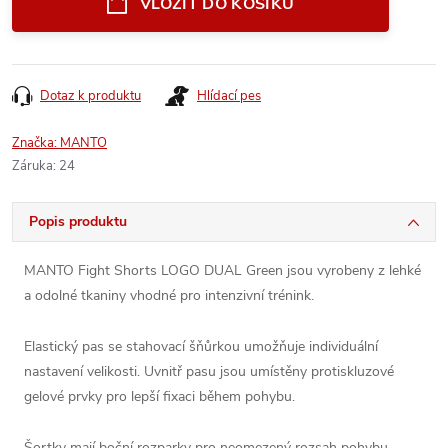
VLOŽIT DO KOŠÍKU
Dotaz k produktu
Hlídací pes
Značka:
MANTO
Záruka
:
24
Popis produktu
MANTO Fight Shorts LOGO DUAL Green jsou vyrobeny z lehké
a odolné tkaniny vhodné pro intenzivní trénink.
Elastický pas se stahovací šňůrkou umožňuje individuální
nastavení velikosti. Uvnitř pasu jsou umístěny protiskluzové
gelové prvky pro lepší fixaci během pohybu.
Šortky mají boční rozparky pro neomezený rozsah pohybu.