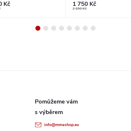
0 Kč
1 750 Kč
č
2 190 Kč
info
@
mmashop.eu