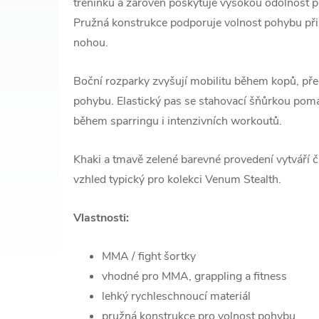
tréninku a zároveň poskytuje vysokou odolnost p
Pružná konstrukce podporuje volnost pohybu při s
nohou.
Boční rozparky zvyšují mobilitu během kopů, p
pohybu. Elastický pas se stahovací šňůrkou pomá
během sparringu i intenzivních workoutů.
Khaki a tmavě zelené barevné provedení vytváří č
vzhled typický pro kolekci Venum Stealth.
Vlastnosti:
MMA / fight šortky
vhodné pro MMA, grappling a fitness
lehký rychleschnoucí materiál
pružná konstrukce pro volnost pohybu