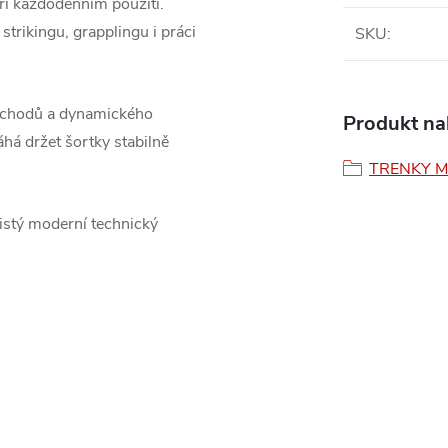
ři každodenním použití.
trikingu, grapplingu i práci
SKU
:
řechodů a dynamického
Produkt nal
há držet šortky stabilně
TRENKY 
istý moderní technický