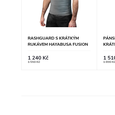
S
RASHGUARD S KRÁTKÝM
PÁNS
RUKÁVEM HAYABUSA FUSION
KRÁT
D -
- ŠEDÁ / AQUA MODRÁ
HAYA
ČERN
1 240 Kč
1 51
1 550 Kč
1 890 K