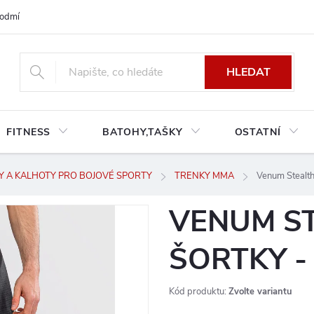
odmínky platné pro Českou a Slovenskou republiku
Reklamace a výměn
HLEDAT
FITNESS
BATOHY,TAŠKY
OSTATNÍ
Y A KALHOTY PRO BOJOVÉ SPORTY
TRENKY MMA
Venum Stealth
VENUM S
ŠORTKY -
Kód produktu:
Zvolte variantu