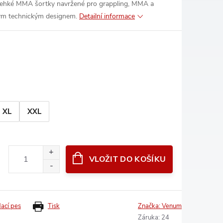
 lehké MMA šortky navržené pro grappling, MMA a
ckým technickým designem.
Detailní informace
XL
XXL
VLOŽIT DO KOŠÍKU
dací pes
Tisk
Značka:
Venum
Záruka
:
24