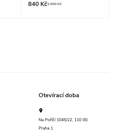
840 Kč
740 K
1 690 Kč
Otevírací doba
Na Poříčí 1045/22, 110 00,
Praha 1