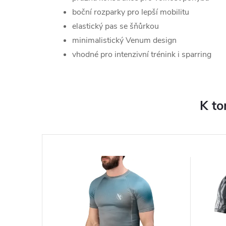
boční rozparky pro lepší mobilitu
elastický pas se šňůrkou
minimalistický Venum design
vhodné pro intenzivní trénink i sparring
K to