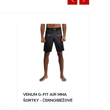
VENUM G-FIT AIR MMA
VENUM 
-
ŠORTKY - ČERNO/BÉŽOVÉ
ŠORTKY