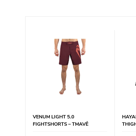
VENUM LIGHT 5.0
HAYA
HT MMA
FIGHTSHORTS – TMAVĚ
THIG
RÉ
HNĚDÉ/TERAKOTOVÉ
ČERN