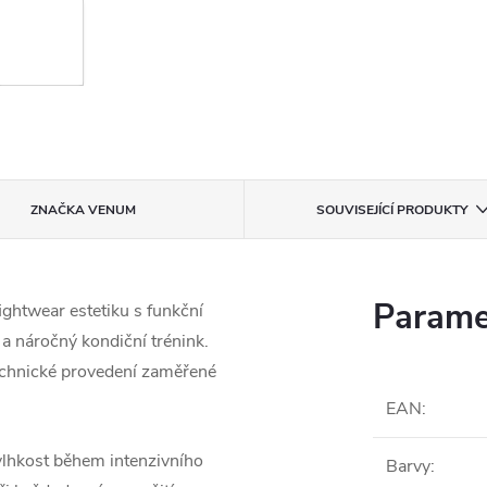
ZNAČKA
VENUM
SOUVISEJÍCÍ PRODUKTY
Parame
ghtwear estetiku s funkční
a náročný kondiční trénink.
technické provedení zaměřené
EAN
:
lhkost během intenzivního
Barvy
: