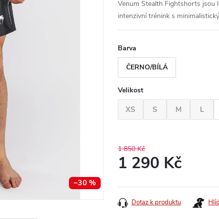
Venum Stealth Fightshorts jsou
intenzivní trénink s minimalisti
Barva
ČERNO/BÍLÁ
Velikost
XS
S
M
L
1 850 Kč
1 290 Kč
Měrná
–30 %
cena:
Dotaz k produktu
Hlí