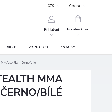
y
Podmínky ochrany osobních údajů
CZK
Prodávané značky
Čeština
NÁKUPNÍ
KOŠÍK
Prázdný košík
Přihlášení
AKCE
VÝPRODEJ
ZNAČKY
 MMA šortky - černo/bílé
TEALTH MMA
 ČERNO/BÍLÉ