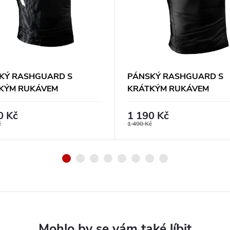
KÝ RASHGUARD S
PÁNSKÝ RASHGUARD S
KÝM RUKÁVEM
KRÁTKÝM RUKÁVEM
BUSA APEX - UHLOVĚ
HAYABUSA PRO RANKED 
Á
MODRÝ
0 Kč
1 190 Kč
č
1 490 Kč