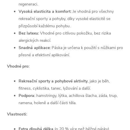
regeneraci.
Vysoká elasticita a komfort:
Je vhodná pro všechny
rekreační sporty a pohyby, díky vysoké elasticitě se
přizpůsobí každému pohybu.
Bez latexu:
Vhodné pro citlivou pokožku, bez rizika
alergických reakcí.
Snadná aplikace:
Páska je určena k použití s nůžkami pro
přesné a efektivní aplikování.
Vhodné pro:
Rekreační sporty a pohybové aktivity
, jako je běh,
fitness, cyklistika, tanec, lyžování a další.
Podpora:
hamstringy, lýtka, achillova šlacha, záda, trup,
ramena, holeně a další části těla.
Vlastnosti:
Extra dlouhá délka
(o 20 % více než běžné pásky)