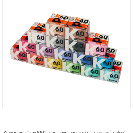
Kinesiology Tape K6.0
je inovativní tejpovací páska určená k úlevě