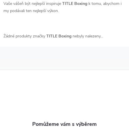
Vaše vášeň být nejlepší inspiruje
TITLE Boxing
k tomu, abychom i
my podávali ten nejlepší výkon.
Žádné produkty značky
TITLE Boxing
nebyly nalezeny...
Z
á
p
a