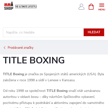
Přejít
NÁKUPNÍ
KOŠÍK
na
obsah
HLEDAT
Prodávané značky
TITLE BOXING
TITLE Boxing
je značka ze Spojených států amerických (USA). Byla
založena v roce 1998 a sídlí v Lenexe v Kansasu.
Od roku 1998 se společnost
TITLE Boxing
snaží stát uznávanou
autoritou v oblasti boxu – díky návrhům špičkového vybavení,
poctivému přístupu k podnikání a aktivnímu zapojení do samotného