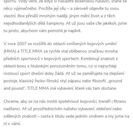
sportu. Vždy věřili, že když si nasadíte boxerskou rukavici, stane se
něco výjimečného. Pocítíte její sílu – a zároveň objevíte tu svou
vlastní. Box přináší mnohým naději, jiným mění život a z těch
nejodhodlanějších dělá šampiony. Ať už jsou vaše cíle jakékoli, jsme
tu proto, abychom vám pomohli je naplnit.
V roce 2007 se rozšířili do oblasti smíšených bojových umění
(MMA) a TITLE MMA se rychle stal oblíbenou značkou mnoha
předních sportovců v bojových sportech. Kombinují znalosti z
oblasti boxu s hlubokým porozuměním tomu, co si nejrychleji
rostoucí sport dnešní doby žádá. Ať už se zaměřujete na zlepšení
postoje, klasický řecko-římský styl zápasu nebo filozofii „ground
and pound“, TITLE MMA má vybavení, které vás tam dostane.
Chceme, aby se na nás mohli spolehnout bojovníci, trenéři i fitness
nadšenci. Ať už prostřednictvím našeho vybavení, oblečení nebo
sdílených znalostí – cesta k titulu vede jedním směrem a my jsme na
ní s vámi.