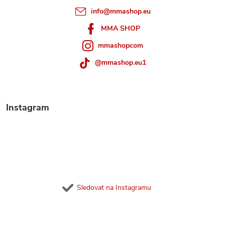
t
info
@
mmashop.eu
í
MMA SHOP
mmashopcom
@mmashop.eu1
Instagram
Sledovat na Instagramu