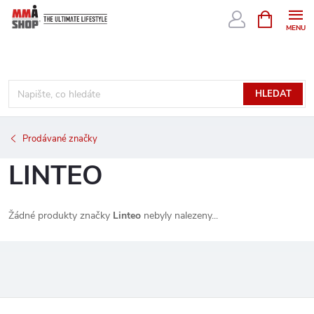
Přejít
NÁKUPNÍ
KOŠÍK
na
obsah
HLEDAT
Prodávané značky
LINTEO
Žádné produkty značky
Linteo
nebyly nalezeny...
Z