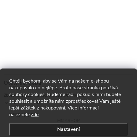
Chtěli bychom, aby se Vám na našem e-shopu
Otevírací doba
nakupovalo co nejlépe. Proto naše stránka používá
soubory cookies. Budeme rádi, pokud s nimi budete
Zborovská 1287, Smíchov, 150 00 Praha 5
souhlasit a umožníte nám zprostředkovat Vám ještě
Po - Pá: 12:00 - 18:00
lepší zážitek z nakupování. Více informací
naleznete
zde
MMASHOP
Nastavení