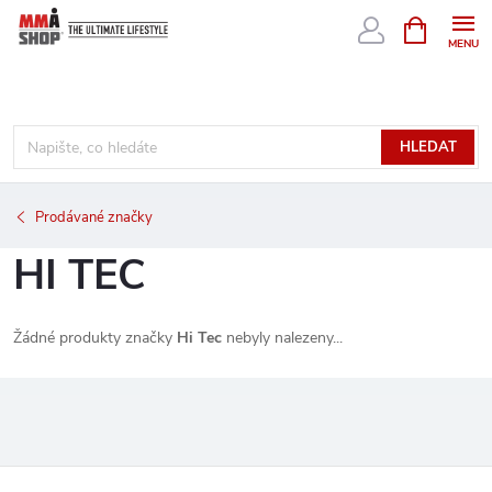
Přejít
NÁKUPNÍ
KOŠÍK
na
obsah
HLEDAT
Prodávané značky
HI TEC
Žádné produkty značky
Hi Tec
nebyly nalezeny...
Z