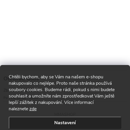
Chtěli bychom, aby se Vám na našem e-shopu
Otevírací doba
nakupovalo co nejlépe. Proto naše stránka používá
soubory cookies. Budeme rádi, pokud s nimi budete
Zborovská 1287, Smíchov, 150 00 Praha 5
souhlasit a umožníte nám zprostředkovat Vám ještě
Po - Pá: 12:00 - 18:00
lepší zážitek z nakupování. Více informací
naleznete
zde
MMASHOP
Nastavení