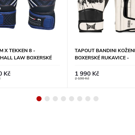
 X TEKKEN 8 -
TAPOUT BANDINI KOŽEN
HALL LAW BOXERSKÉ
BOXERSKÉ RUKAVICE -
VICE - MODRO/
BÉŽOVO/ČERNÉ
O/BÍLÉ
0 Kč
1 990 Kč
č
2 190 Kč