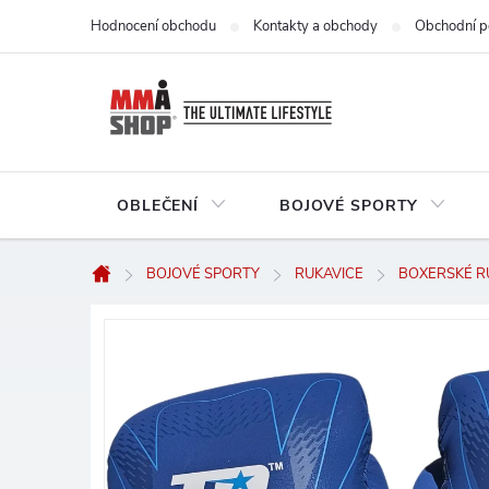
Přejít
Hodnocení obchodu
Kontakty a obchody
Obchodní p
na
obsah
OBLEČENÍ
BOJOVÉ SPORTY
BOJOVÉ SPORTY
RUKAVICE
BOXERSKÉ R
Domů