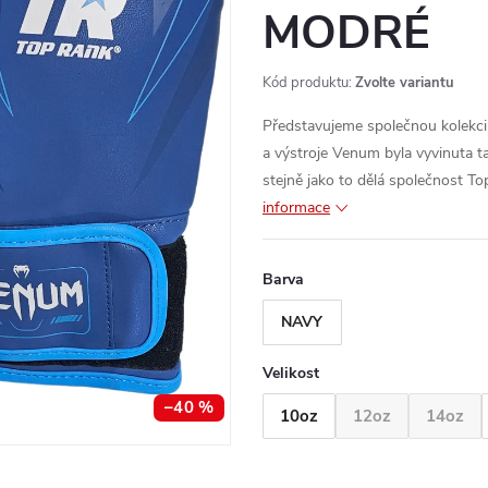
MODRÉ
Kód produktu:
Zvolte variantu
Představujeme společnou kolekci
a výstroje Venum byla vyvinuta t
stejně jako to dělá společnost To
informace
Barva
NAVY
Velikost
–40 %
10oz
12oz
14oz