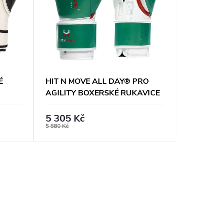
É
HIT N MOVE ALL DAY® PRO
VENUM
AGILITY BOXERSKÉ RUKAVICE
RUKAVI
HOOK AND LOOP -
ZELENO/BÍLÉ
5 305 Kč
1 370
5 880 Kč
2 290 Kč