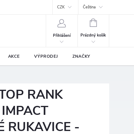
y
Podmínky ochrany osobních údajů
CZK
Prodávané značky
Čeština
NÁKUPNÍ
KOŠÍK
Prázdný košík
Přihlášení
AKCE
VÝPRODEJ
ZNAČKY
 TOP RANK
 IMPACT
 RUKAVICE -