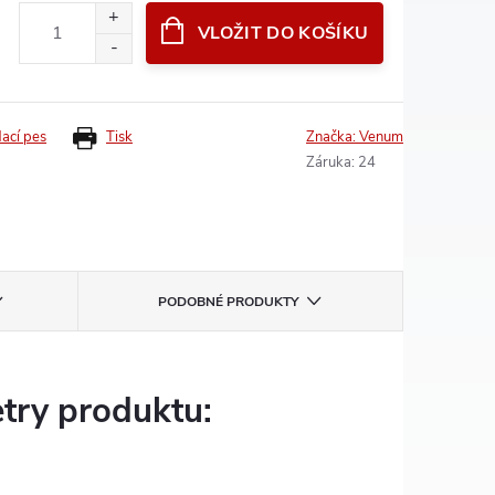
VLOŽIT DO KOŠÍKU
dací pes
Tisk
Značka:
Venum
Záruka
:
24
PODOBNÉ PRODUKTY
try produktu: