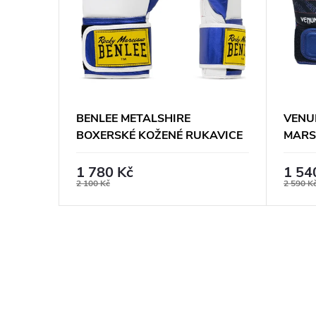
PRO
BENLEE METALSHIRE
VENUM
BOXERSKÉ KOŽENÉ RUKAVICE
MARS
- BÍLO/MODRÉ
RUKA
ČERN
1 780 Kč
1 54
2 100 Kč
2 590 K