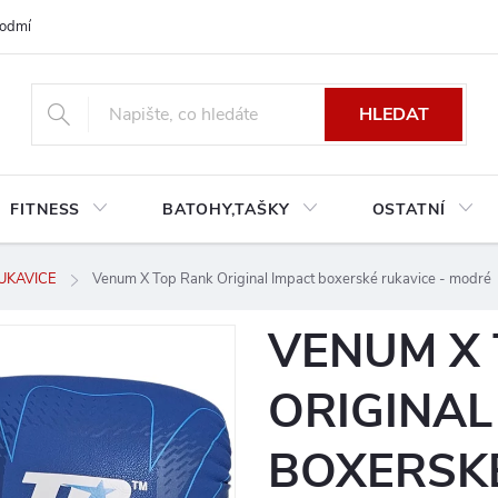
odmínky platné pro Českou a Slovenskou republiku
Reklamace a výměn
HLEDAT
FITNESS
BATOHY,TAŠKY
OSTATNÍ
UKAVICE
Venum X Top Rank Original Impact boxerské rukavice - modré
VENUM X
ORIGINAL
BOXERSKÉ