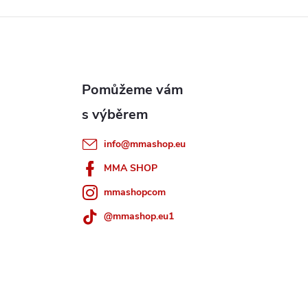
info
@
mmashop.eu
MMA SHOP
mmashopcom
@mmashop.eu1