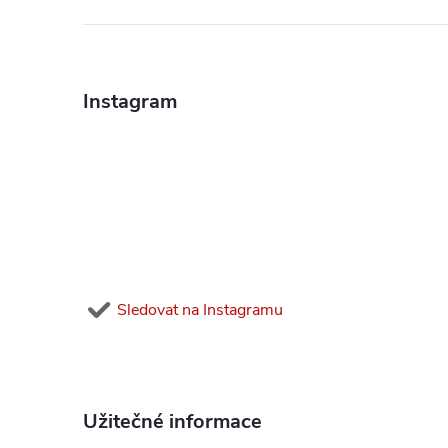
Z
á
Instagram
p
a
t
í
Sledovat na Instagramu
Užitečné informace