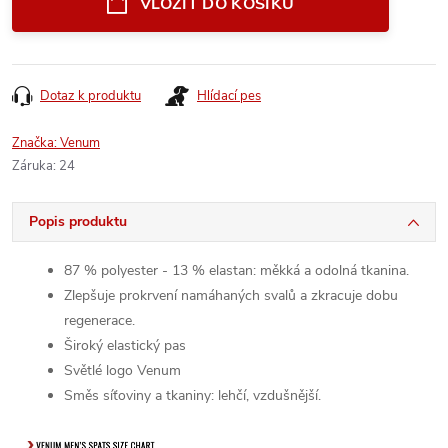
VLOŽIT DO KOŠÍKU
Dotaz k produktu
Hlídací pes
Značka:
Venum
Záruka
:
24
Popis produktu
87 % polyester - 13 % elastan: měkká a odolná tkanina.
Zlepšuje prokrvení namáhaných svalů a zkracuje dobu
regenerace.
Široký elastický pas
Světlé logo Venum
Směs síťoviny a tkaniny: lehčí, vzdušnější.