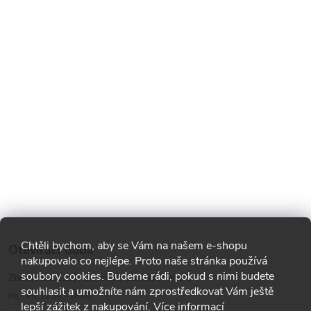
Chtěli bychom, aby se Vám na našem e-shopu
Otevírací doba
nakupovalo co nejlépe. Proto naše stránka používá
soubory cookies. Budeme rádi, pokud s nimi budete
Zborovská 1287, Smíchov, 150 00 Praha 5
souhlasit a umožníte nám zprostředkovat Vám ještě
Po - Pá: 12:00 - 18:00
lepší zážitek z nakupování. Více informací