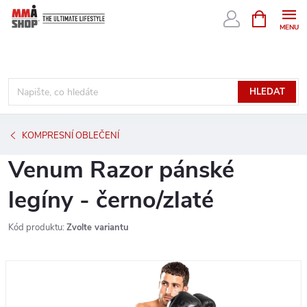
Přejít
NÁKUPNÍ
KOŠÍK
na
obsah
HLEDAT
KOMPRESNÍ OBLEČENÍ
Venum Razor pánské
legíny - černo/zlaté
Kód produktu:
Zvolte variantu