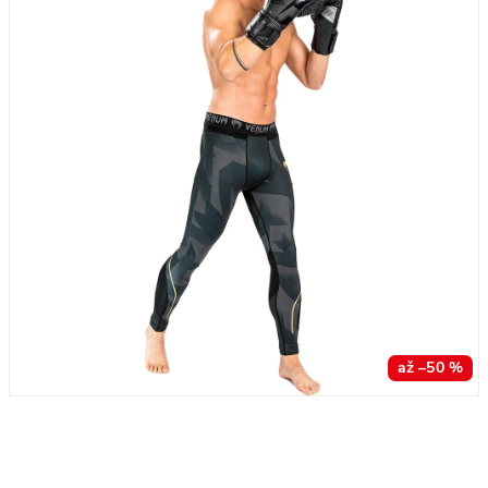
až –50 %