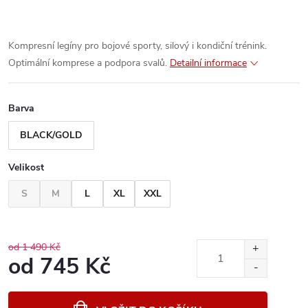
Kompresní legíny pro bojové sporty, silový i kondiční trénink.
Optimální komprese a podpora svalů.
Detailní informace
Barva
BLACK/GOLD
Velikost
S
M
L
XL
XXL
od 1 490 Kč
od
745 Kč
Měrná
cena: