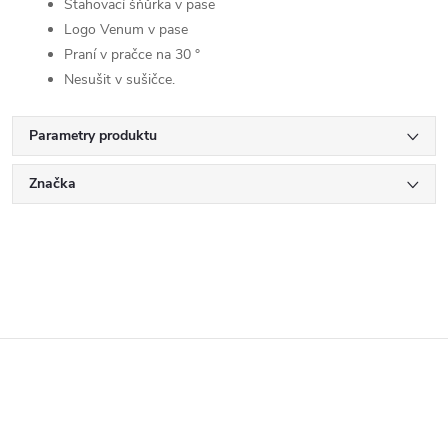
Stahovací šňůrka v pase
Logo Venum v pase
Praní v pračce na 30 °
Nesušit v sušičce.
Parametry produktu
Značka
Z
á