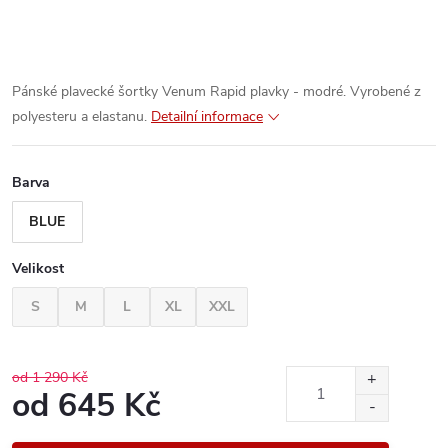
Pánské plavecké šortky
Venum Rapid plavky - modré. Vyrobené z
polyesteru a elastanu.
Detailní informace
Barva
BLUE
Velikost
S
M
L
XL
XXL
od 1 290 Kč
od
645 Kč
Měrná