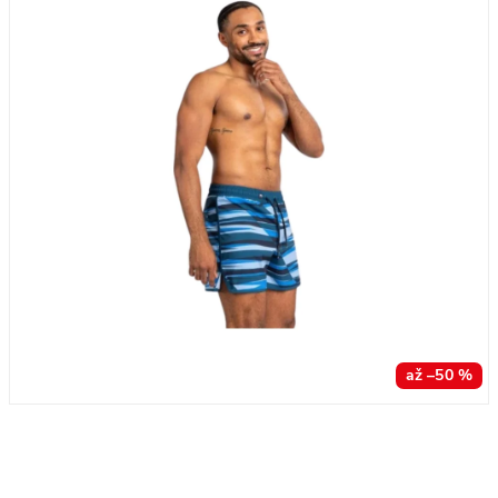
až –50 %