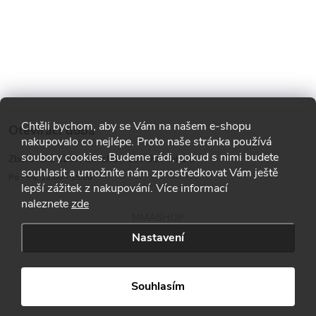
Chtěli bychom, aby se Vám na našem e-shopu
Otevírací doba
nakupovalo co nejlépe. Proto naše stránka používá
soubory cookies. Budeme rádi, pokud s nimi budete
Zborovská 1287, Smíchov, 150 00 Praha 5
souhlasit a umožníte nám zprostředkovat Vám ještě
Po - Pá: 12:00 - 18:00
lepší zážitek z nakupování. Více informací
naleznete
zde
MMASHOP
Nastavení
Copyright 2026
MMA shop
. Všechna práva vyhrazena.
Souhlasím
Vytvořil Shoptet