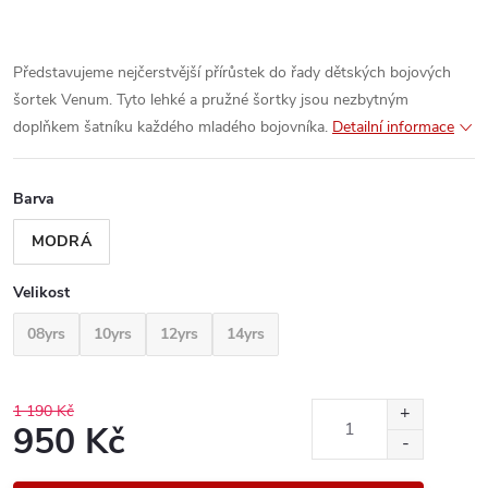
Představujeme nejčerstvější přírůstek do řady dětských bojových
šortek Venum. Tyto lehké a pružné šortky jsou nezbytným
doplňkem šatníku každého mladého bojovníka.
Detailní informace
Barva
MODRÁ
Velikost
08yrs
10yrs
12yrs
14yrs
1 190 Kč
950 Kč
Měrná