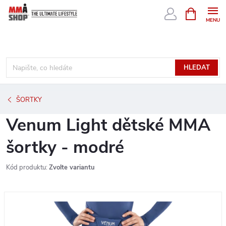
Přejít
NÁKUPNÍ
KOŠÍK
na
obsah
HLEDAT
ŠORTKY
Venum Light dětské MMA
šortky - modré
Kód produktu:
Zvolte variantu