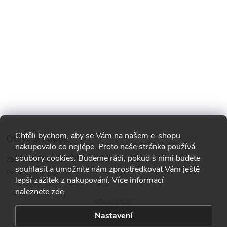
Chtěli bychom, aby se Vám na našem e-shopu
Otevírací doba
nakupovalo co nejlépe. Proto naše stránka používá
soubory cookies. Budeme rádi, pokud s nimi budete
Zborovská 1287, Smíchov, 150 00 Praha 5
souhlasit a umožníte nám zprostředkovat Vám ještě
Po - Pá: 12:00 - 18:00
lepší zážitek z nakupování. Více informací
naleznete
zde
MMASHOP
Nastavení