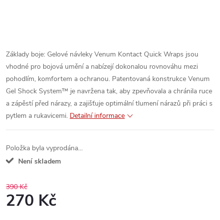
Základy boje: Gelové návleky Venum Kontact Quick Wraps jsou
vhodné pro bojová umění a nabízejí dokonalou rovnováhu mezi
pohodlím, komfortem a ochranou. Patentovaná konstrukce Venum
Gel Shock System™ je navržena tak, aby zpevňovala a chránila ruce
a zápěstí před nárazy, a zajišťuje optimální tlumení nárazů při práci s
pytlem a rukavicemi.
Detailní informace
Položka byla vyprodána…
Není skladem
390 Kč
270 Kč
Měrná