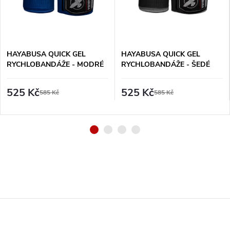
HAYABUSA QUICK GEL
HAYABUSA QUICK GEL
RYCHLOBANDÁŽE - MODRÉ
RYCHLOBANDÁŽE - ŠEDÉ
525 Kč
525 Kč
585 Kč
585 Kč
Z