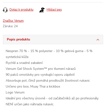
cena:
Dotaz k produktu
Hlídací pes
Značka:
Venum
Záruka
:
24
Popis produktu
Neopren 70 % - 15 % polyester - 10 % gelová guma - 5 %
syntetická kůže.
Rychlé a snadné zabalení
Venum Gel Shock System™ pro tlumení nárazů
90 palců omotávky pro vynikající oporu zápěstí
Absorbuje pot, čímž pomáhá prodloužit životnost rukavic
Určeno pro box, Muay Thai a kickbox
Logo Venum
Ideální pro všechny úrovně - od začátečníků až po profesionály.
NENÍ určen jako náhrada rukavic.