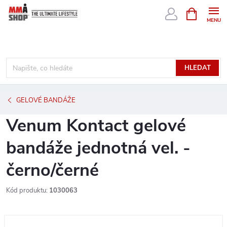
Přejít
NÁKUPNÍ
KOŠÍK
na
obsah
HLEDAT
GELOVÉ BANDÁŽE
Venum Kontact gelové
bandáže jednotná vel. -
černo/černé
Kód produktu:
1030063