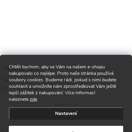
Chtěli bychom, aby se Vám na našem e-shopu
Otevírací doba
nakupovalo co nejlépe. Proto naše stránka používá
soubory cookies. Budeme rádi, pokud s nimi budete
Zborovská 1287, Smíchov, 150 00 Praha 5
souhlasit a umožníte nám zprostředkovat Vám ještě
Po - Pá: 12:00 - 18:00
lepší zážitek z nakupování. Více informací
naleznete
zde
MMASHOP
Nastavení
Copyright 2026
MMA shop
. Všechna práva vyhrazena.