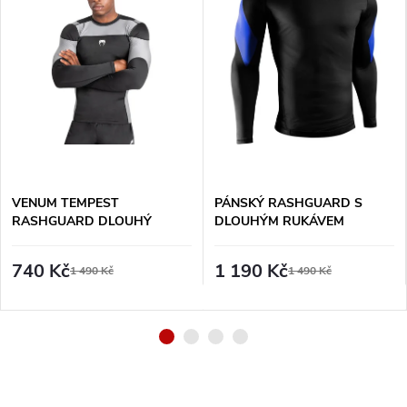
VENUM TEMPEST
PÁNSKÝ RASHGUARD S
RASHGUARD DLOUHÝ
DLOUHÝM RUKÁVEM
RUKÁV - ČERNO/ŠEDÝ
HAYABUSA PRO RANKED -
MODRÝ
740 Kč
1 190 Kč
1 490 Kč
1 490 Kč