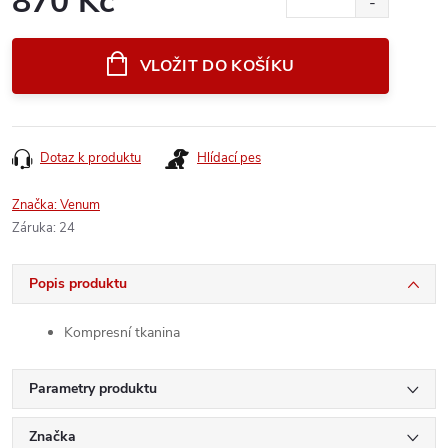
870 Kč
Měrná
cena:
VLOŽIT DO KOŠÍKU
Dotaz k produktu
Hlídací pes
Značka:
Venum
Záruka
:
24
Popis produktu
Kompresní tkanina
Parametry produktu
Značka