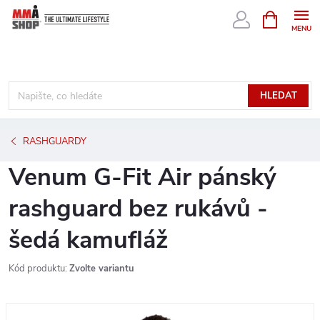
Přejít
NÁKUPNÍ
KOŠÍK
na
obsah
HLEDAT
RASHGUARDY
Venum G-Fit Air pánský
rashguard bez rukávů -
šedá kamufláž
Kód produktu:
Zvolte variantu