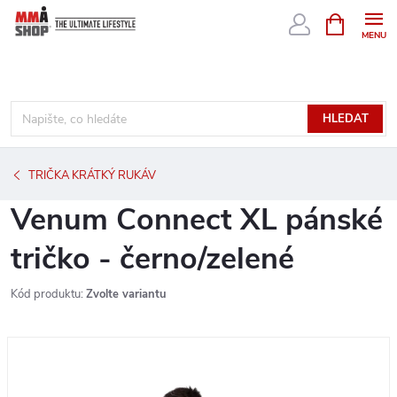
Přejít
NÁKUPNÍ
KOŠÍK
na
obsah
HLEDAT
TRIČKA KRÁTKÝ RUKÁV
Venum Connect XL pánské
tričko - černo/zelené
Kód produktu:
Zvolte variantu