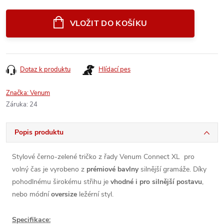
Měrná
cena:
VLOŽIT DO KOŠÍKU
Dotaz k produktu
Hlídací pes
Značka:
Venum
Záruka
:
24
Popis produktu
Stylové černo-zelené tričko z řady Venum Connect XL pro
volný čas je vyrobeno z
prémiové bavlny
silnější gramáže. Díky
pohodlnému širokému střihu je
vhodné i pro silnější postavu
,
nebo módní
oversize
ležérní styl.
Specifikace: