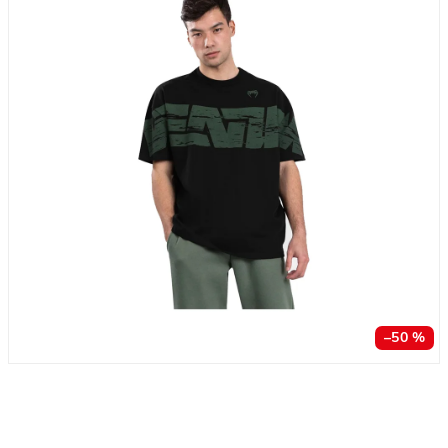
–50 %