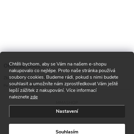
Chtěli bychom, aby se Vám na našem e-shopu
Otevírací doba
nakupovalo co nejlépe. Proto naše stránka používá
soubory cookies. Budeme rádi, pokud s nimi budete
Zborovská 1287, Smíchov, 150 00 Praha 5
souhlasit a umožníte nám zprostředkovat Vám ještě
Po - Pá: 12:00 - 18:00
lepší zážitek z nakupování. Více informací
naleznete
zde
MMASHOP
Nastavení
Copyright 2026
MMA shop
. Všechna práva vyhrazena.
Souhlasím