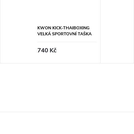
KWON KICK-THAIBOXING
VELKÁ SPORTOVNÍ TAŠKA
740 Kč
Z
á