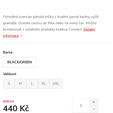
Pohodlné oversize pánské tričko z kvalitní pevné bavlny vyšší
gramáže. Oceníte cestou do fitka nebo na volný čas. Možno
kombinovat s ostatními produkty kolekce Connect.
Detailní
informace
Barva
BLACK/GREEN
Velikost
S
M
L
XL
XXL
890 Kč
440 Kč