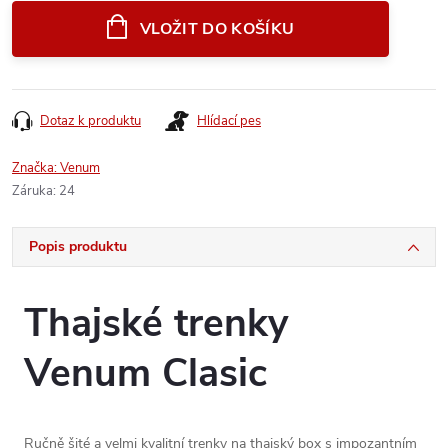
cena:
VLOŽIT DO KOŠÍKU
Dotaz k produktu
Hlídací pes
Značka:
Venum
Záruka
:
24
Popis produktu
Thajské trenky
Venum Clasic
Ručně šité a velmi kvalitní trenky na thajský box s impozantním