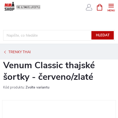
Přejít
NÁKUPNÍ
KOŠÍK
na
obsah
HLEDAT
TRENKY THAI
Venum Classic thajské
šortky - červeno/zlaté
Kód produktu:
Zvolte variantu