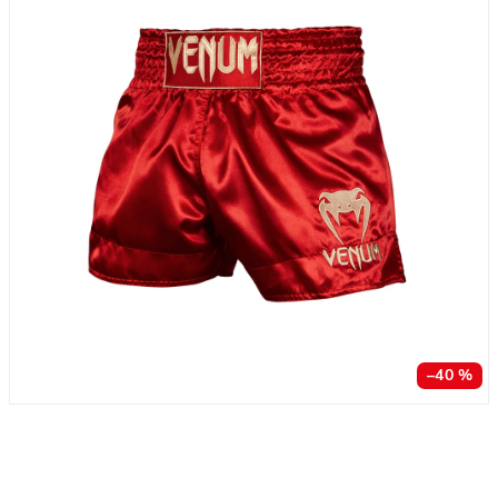
–40 %