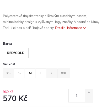
Polyesterové thajské trenky s širokým elastickým pasem,
minimalistický design s vyšívanými logy značky. Vhodné na Muay
Thai, kickbox a další bojové sporty.
Detailní informace
Barva
RED/GOLD
Velikost
XS
S
M
L
XL
XXL
960 Kč
570 Kč
Měrná