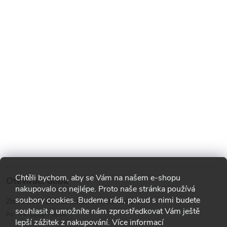
Chtěli bychom, aby se Vám na našem e-shopu
Otevírací doba
nakupovalo co nejlépe. Proto naše stránka používá
soubory cookies. Budeme rádi, pokud s nimi budete
Zborovská 1287, Smíchov, 150 00 Praha 5
souhlasit a umožníte nám zprostředkovat Vám ještě
Po - Pá: 12:00 - 18:00
lepší zážitek z nakupování. Více informací