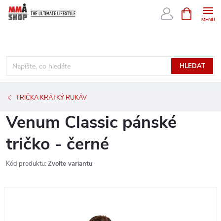
Přejít
NÁKUPNÍ
KOŠÍK
na
obsah
HLEDAT
TRIČKA KRÁTKÝ RUKÁV
Venum Classic pánské
tričko - černé
Kód produktu:
Zvolte variantu