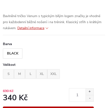
Bavlněné tričko Venum s typickým bílým logem značky je vhodné
pro každodenní běžné nošení i na trénink. Klasický střih s krátkým
rukávem.
Detailní informace
Barva
BLACK
Velikost
S
M
L
XL
XXL
690 Kč
340 Kč
Měrná