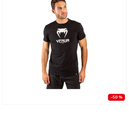
–50 %