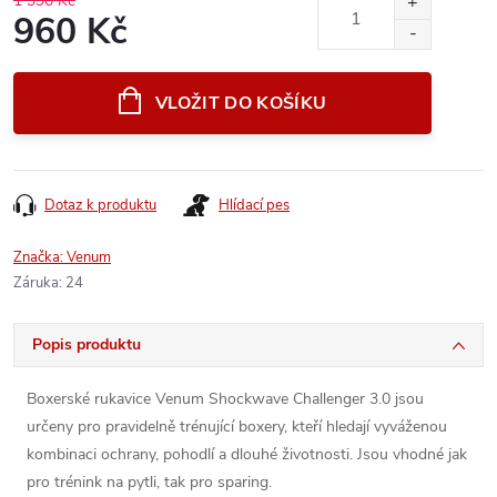
1 390 Kč
960 Kč
Měrná
cena:
VLOŽIT DO KOŠÍKU
Dotaz k produktu
Hlídací pes
Značka:
Venum
Záruka
:
24
Popis produktu
Boxerské rukavice Venum Shockwave Challenger 3.0 jsou
určeny pro pravidelně trénující boxery, kteří hledají vyváženou
kombinaci ochrany, pohodlí a dlouhé životnosti. Jsou vhodné jak
pro trénink na pytli, tak pro sparing.