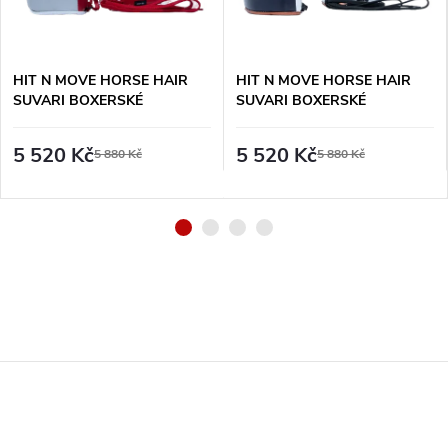
HIT N MOVE HORSE HAIR
HIT N MOVE HORSE HAIR
SUVARI BOXERSKÉ
SUVARI BOXERSKÉ
RUKAVICE ŠNĚROVACÍ -
RUKAVICE ŠNĚROVACÍ -
ČERVENO/BÍLO/STŘÍBRNÉ
DEEP BLUE
5 520 Kč
5 520 Kč
5 880 Kč
5 880 Kč
Z
á