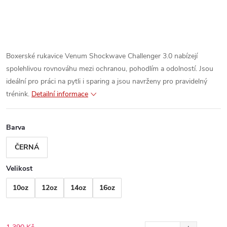
Boxerské rukavice Venum Shockwave Challenger 3.0 nabízejí
spolehlivou rovnováhu mezi ochranou, pohodlím a odolností. Jsou
ideální pro práci na pytli i sparing a jsou navrženy pro pravidelný
trénink.
Detailní informace
Barva
ČERNÁ
Velikost
10oz
12oz
14oz
16oz