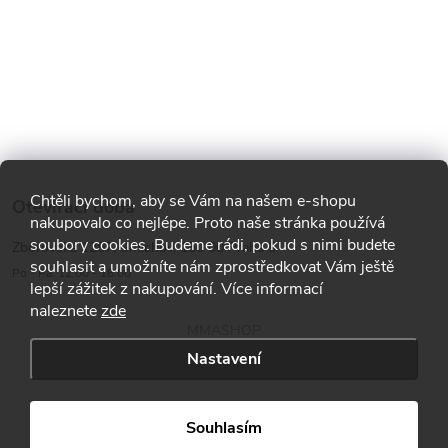
Chtěli bychom, aby se Vám na našem e-shopu
Otevírací doba
nakupovalo co nejlépe. Proto naše stránka používá
soubory cookies. Budeme rádi, pokud s nimi budete
Zborovská 1287, Smíchov, 150 00 Praha 5
souhlasit a umožníte nám zprostředkovat Vám ještě
Po - Pá: 12:00 - 18:00
lepší zážitek z nakupování. Více informací
naleznete
zde
MMASHOP
Nastavení
Copyright 2026
MMA shop
. Všechna práva vyhrazena.
Souhlasím
Vytvořil Shoptet