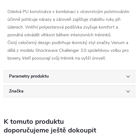
Odolná PU konstrukce v kombinaci s vícevrstvým polstrováním
účinně pohlcuje nárazy a zároveň zajišťuje stabilitu ruky při
úderech. Vnitřní polyesterová podšívka zvyšuje komfort a
pomáhá odvádět vlhkost během intenzivních tréninků.
Čistý celočerný design podtrhuje ikonický styl značky Venum a
dělá z modelu Shockwave Challenger 3.0 spolehlivou volbu pro
boxery, kteří posouvají svůj trénink na vyšší úroveň.
Parametry produktu
Značka
K tomuto produktu
doporučujeme ještě dokoupit