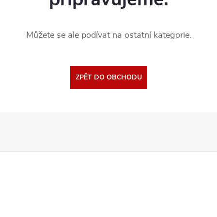
Můžete se ale podívat na ostatní kategorie.
ZPĚT DO OBCHODU
Z
á
p