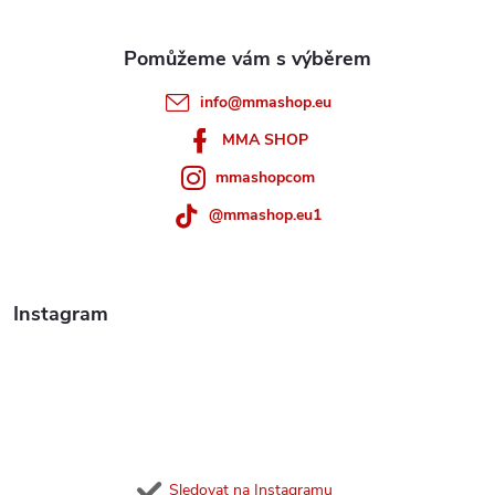
a
t
info
@
mmashop.eu
í
MMA SHOP
mmashopcom
@mmashop.eu1
Instagram
Sledovat na Instagramu