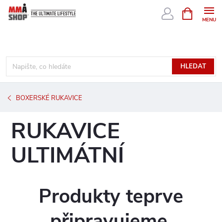
Přejít
NÁKUPNÍ
KOŠÍK
na
obsah
HLEDAT
BOXERSKÉ RUKAVICE
RUKAVICE
ULTIMÁTNÍ
Produkty teprve
připravujeme.