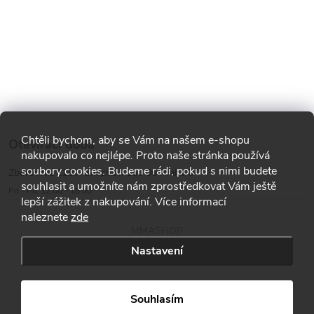
Chtěli bychom, aby se Vám na našem e-shopu
Otevírací doba
nakupovalo co nejlépe. Proto naše stránka používá
soubory cookies. Budeme rádi, pokud s nimi budete
Zborovská 1287, Smíchov, 150 00 Praha 5
souhlasit a umožníte nám zprostředkovat Vám ještě
Po - Pá: 12:00 - 18:00
lepší zážitek z nakupování. Více informací
naleznete
zde
MMASHOP
Nastavení
Copyright 2026
MMA shop
. Všechna práva vyhrazena.
Souhlasím
Vytvořil Shoptet