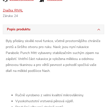
Značka:
RIVAL
Záruka
:
24
Popis produktu
Byly
přidány
skvělé
nové
funkce
,
včetně
prostornějšího
chrániče
prstů
a
širšího
otvoru
pro
ruku
.
Navíc
jsou
nyní
rukavice
Parabolic
Punch
Mitt
vybaveny
stabilizačním
suchým
zipem
na
zápěstí
.
Vnitřní
část
rukavice
je
vyložena
měkkou
a
odolnou
pěnovou
tkaninou
a
pro
větší
pevnost
a
pohodlí
spočívá
vaše
dlaň
na
měkké
podšívce
Nash
.
Ručně vyrobeno z velmi kvalitní mikrovlákniny.
Vysokohustotní vrstvená pěnová výplň.