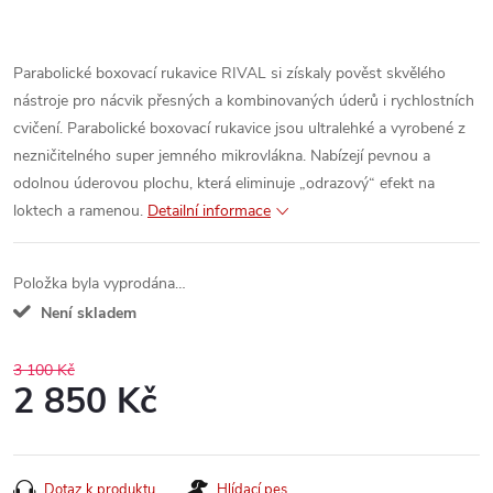
Parabolické
boxovací
rukavice
RIVAL
si
získaly
pověst
skvělého
nástroje
pro
nácvik
přesných
a
kombinovaných
úderů
i
rychlostních
cvičení
.
Parabolické
boxovací
rukavice
jsou
ultralehké
a
vyrobené
z
nezničitelného
super
jemného
mikrovlákna
.
Nabízejí
pevnou
a
odolnou
úderovou
plochu
,
která
eliminuje
„
odrazový
“
efekt
na
loktech
a
ramenou
.
Detailní informace
Položka byla vyprodána…
Není skladem
3 100 Kč
2 850 Kč
Měrná
cena:
Dotaz k produktu
Hlídací pes