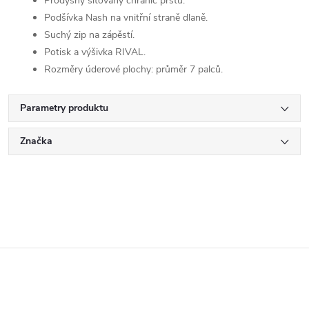
Prodyšný síťovaný chránič prstů.
Podšívka Nash na vnitřní straně dlaně.
Suchý zip na zápěstí.
Potisk a výšivka RIVAL.
Rozměry úderové plochy: průměr 7 palců.
Parametry produktu
Značka
Z
á