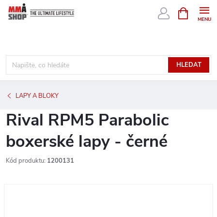
Přejít
NÁKUPNÍ
KOŠÍK
na
obsah
HLEDAT
LAPY A BLOKY
Rival RPM5 Parabolic
boxerské lapy - černé
Kód produktu:
1200131