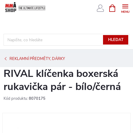
Přejít
NÁKUPNÍ
KOŠÍK
na
obsah
HLEDAT
REKLAMNÍ PŘEDMĚTY, DÁRKY
RIVAL klíčenka boxerská
rukavička pár - bílo/černá
Kód produktu:
8070175