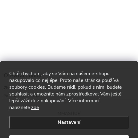
Chtěli bychom, aby se Vám na našem e-shopu
Otevírací doba
nakupovalo co nejlépe. Proto naše stránka používá
soubory cookies. Budeme rádi, pokud s nimi budete
Zborovská 1287, Smíchov, 150 00 Praha 5
souhlasit a umožníte nám zprostředkovat Vám ještě
Po - Pá: 12:00 - 18:00
lepší zážitek z nakupování. Více informací
naleznete
zde
MMASHOP
Nastavení
Copyright 2026
MMA shop
. Všechna práva vyhrazena.