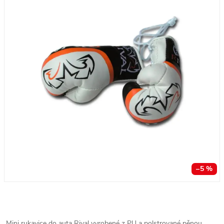
–5 %
Mini rukavice do auta Rival vyrobené z PU a polstrované pěnou.