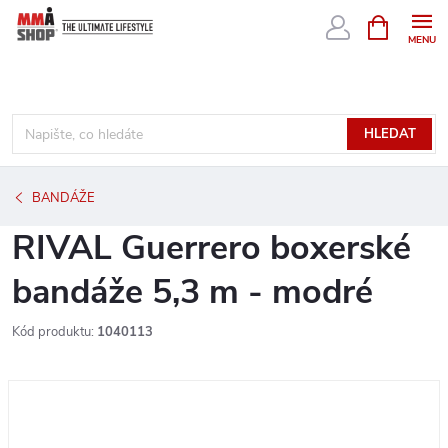
Přejít
NÁKUPNÍ
KOŠÍK
na
obsah
HLEDAT
BANDÁŽE
RIVAL Guerrero boxerské
bandáže 5,3 m - modré
Kód produktu:
1040113