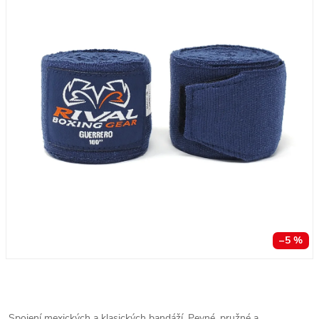
–5 %
Spojení mexických a klasických bandáží. Pevné, pružné a