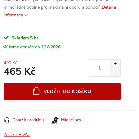
mimořádně odolné pro maximální oporu a pohodlí.
Detailní
informace
Skladem
5 ks
12.8.2026
490 Kč
465 Kč
Měrná
cena:
VLOŽIT DO KOŠÍKU
Dotaz k produktu
Hlídací pes
Značka:
RIVAL