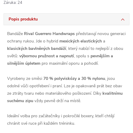
Záruka
:
24
Popis produktu
Bandáže
Rival Guerrero Handwraps
představují novou generaci
ochrany rukou. Jde o hybrid
mexických elastických
a
klasických bavlněných bandáží
, který nabízí to nejlepší z obou
světů:
výbornou pružnost a napnutí
, spolu s
pevnějším a
silnějším úpletem
pro maximální oporu a pohodlí.
Vyrobeny ze směsi
70 % polyviskózy a 30 % nylonu
, jsou
odolné vůči opotřebení i praní. Lze je opakovaně prát bez obav
ze ztráty tvaru nebo materiálového poškození. Díky
kvalitnímu
suchému zipu
vždy pevně drží na místě.
Ideální volba pro začátečníky i pokročilé boxery, kteří chtějí
chránit své ruce při každém tréninku.