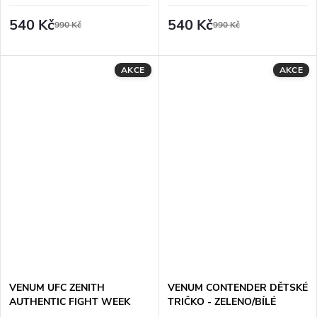
ŽLUTÉ
ČERNO/ŽLUTÉ
540 Kč
540 Kč
990 Kč
990 Kč
AKCE
AKCE
VENUM UFC ZENITH
VENUM CONTENDER DĚTSKÉ
AUTHENTIC FIGHT WEEK
TRIČKO - ZELENO/BÍLÉ
PERFORMANCE DÁMSKÉ