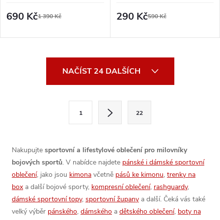
ŠORTKY - BORDÓ
690 Kč
290 Kč
1 390 Kč
590 Kč
O
NAČÍST 24 DALŠÍCH
v
l
S
1
22
t
á
r
d
á
Nakupujte
sportovní a lifestylové oblečení pro milovníky
a
n
bojových sportů
. V nabídce najdete
pánské i dámské sportovní
k
oblečení
, jako jsou
kimona
včetně
pásů ke kimonu
,
trenky na
c
o
box
a další bojové sporty,
kompresní oblečení
,
rashguardy
,
í
dámské sportovní topy
,
sportovní župany
a další. Čeká vás také
v
velký výběr
pánského
,
dámského
a
dětského oblečení
,
boty na
á