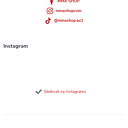
í
MMA SHOP
mmashopcom
@mmashop.eu1
Instagram
Sledovat na Instagramu