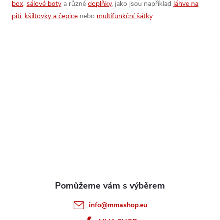
p
box
,
sálové boty
a různé
doplňky
, jako jsou například
láhve na
n
pití
,
kšiltovky a čepice
nebo
multifunkční šátky
.
r
í
v
k
y
Z
v
ý
á
p
p
i
a
s
t
u
info
@
mmashop.eu