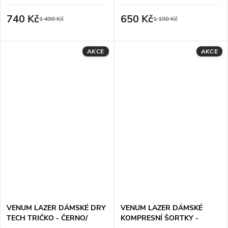
DLOUHÝ RUKÁV - TMAVĚ
ČERNO/ŽLUTÁ
HNĚDÝ
740 Kč
650 Kč
1 490 Kč
1 190 Kč
AKCE
AKCE
VENUM LAZER DÁMSKÉ DRY
VENUM LAZER DÁMSKÉ
TECH TRIČKO - ČERNO/
KOMPRESNÍ ŠORTKY -