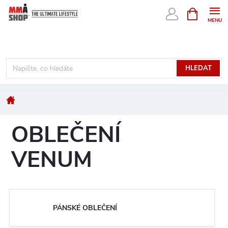
Přejít
NÁKUPNÍ
KOŠÍK
na
obsah
HLEDAT
Domů
OBLEČENÍ
VENUM
PÁNSKÉ OBLEČENÍ