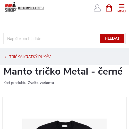
Přejít
NÁKUPNÍ
KOŠÍK
na
obsah
HLEDAT
TRIČKA KRÁTKÝ RUKÁV
Manto tričko Metal - černé
Kód produktu:
Zvolte variantu