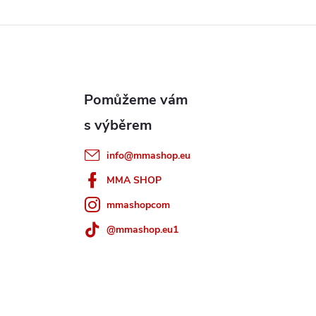
info
@
mmashop.eu
MMA SHOP
mmashopcom
@mmashop.eu1