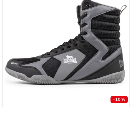
–10 %