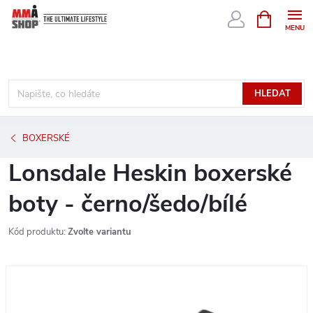
Přejít
NÁKUPNÍ
KOŠÍK
na
obsah
HLEDAT
BOXERSKÉ
Lonsdale Heskin boxerské
boty - černo/šedo/bílé
Kód produktu:
Zvolte variantu