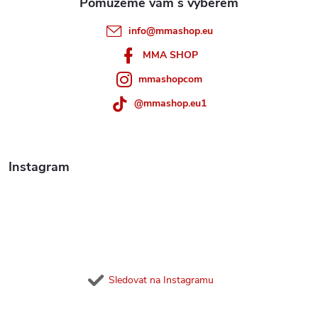
t
info
@
mmashop.eu
í
MMA SHOP
mmashopcom
@mmashop.eu1
Instagram
Sledovat na Instagramu