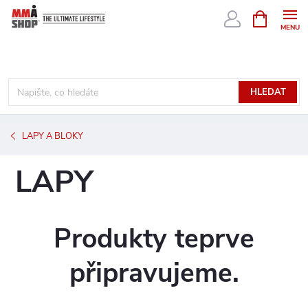
Přejít
NÁKUPNÍ
KOŠÍK
na
obsah
HLEDAT
LAPY A BLOKY
LAPY
Produkty teprve
připravujeme.