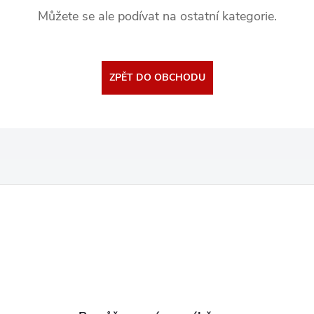
Můžete se ale podívat na ostatní kategorie.
ZPĚT DO OBCHODU
Z
á
p
a