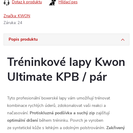
Dotaz k produktu
Hlídací pes
Značka:
KWON
Záruka
:
24
Popis produktu
Tréninkové lapy Kwon
Ultimate KPB / pár
Tyto profesionální boxerské lapy vám umožňují trénovat
kombinace rychlých úderů, zdokonalovat vaši reakci a
načasování.
Protiskluzná podšívka a suchý zip
zajišťují
optimální držení
během tréninku. Povrch je vyroben
ze syntetické kůže s lehkým a odolným polstrováním.
Zakřivený