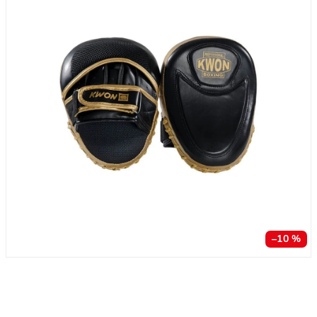
–10 %