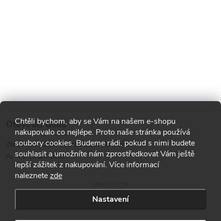
Chtěli bychom, aby se Vám na našem e-shopu
Otevírací doba
nakupovalo co nejlépe. Proto naše stránka používá
soubory cookies. Budeme rádi, pokud s nimi budete
Zborovská 1287, Smíchov, 150 00 Praha 5
souhlasit a umožníte nám zprostředkovat Vám ještě
Po - Pá: 12:00 - 18:00
lepší zážitek z nakupování. Více informací
naleznete
zde
MMASHOP
Nastavení