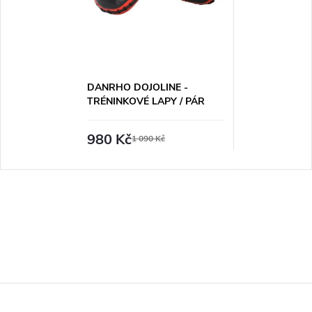
DANRHO DOJOLINE -
TRÉNINKOVÉ LAPY / PÁR
980 Kč
1 090 Kč
Z