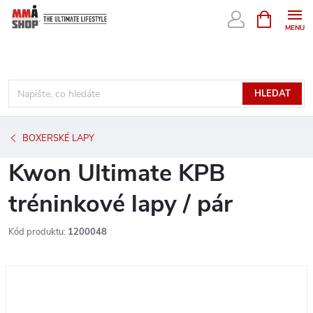
Přejít
NÁKUPNÍ
KOŠÍK
na
obsah
HLEDAT
BOXERSKÉ LAPY
Kwon Ultimate KPB
tréninkové lapy / pár
Kód produktu:
1200048