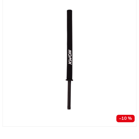
–10 %