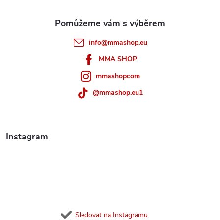
a
t
info
@
mmashop.eu
í
MMA SHOP
mmashopcom
@mmashop.eu1
Instagram
Sledovat na Instagramu