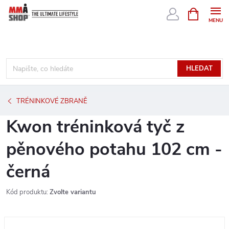
Přejít
NÁKUPNÍ
KOŠÍK
na
obsah
HLEDAT
TRÉNINKOVÉ ZBRANĚ
Kwon tréninková tyč z
pěnového potahu 102 cm -
černá
Kód produktu:
Zvolte variantu