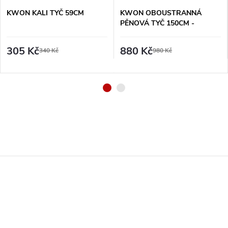
KWON KALI TYČ 59CM
KWON OBOUSTRANNÁ
PĚNOVÁ TYČ 150CM -
ČERVENO/MODRÁ
305 Kč
880 Kč
340 Kč
980 Kč
Z
á
p