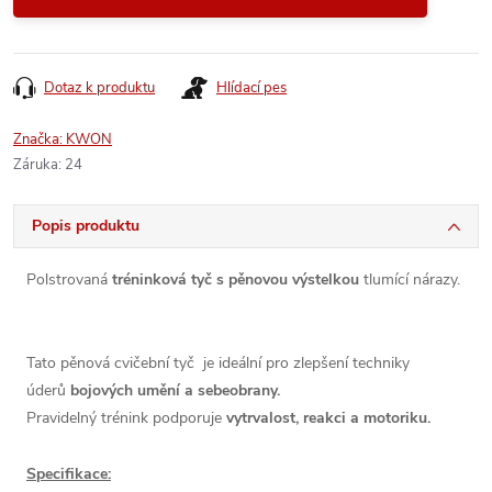
Dotaz k produktu
Hlídací pes
Značka:
KWON
Záruka
:
24
Popis produktu
Polstrovaná
tréninková tyč s pěnovou výstelkou
tlumící nárazy.
Tato pěnová cvičební tyč je ideální pro zlepšení techniky
úderů
bojových umění a sebeobrany.
Pravidelný trénink podporuje
vytrvalost, reakci a motoriku.
Specifikace: