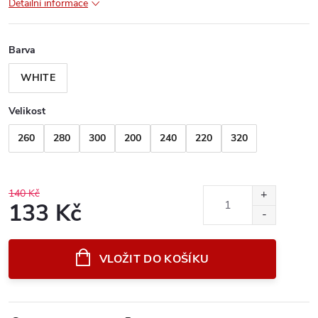
Detailní informace
Barva
WHITE
Velikost
260
280
300
200
240
220
320
140 Kč
133 Kč
Měrná
cena:
VLOŽIT DO KOŠÍKU