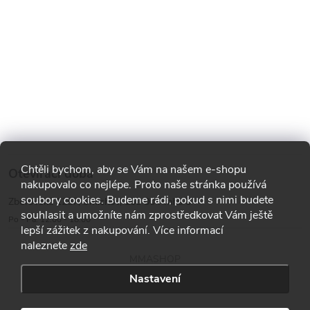
Chtěli bychom, aby se Vám na našem e-shopu
Otevírací doba
nakupovalo co nejlépe. Proto naše stránka používá
soubory cookies. Budeme rádi, pokud s nimi budete
Zborovská 1287, Smíchov, 150 00 Praha 5
souhlasit a umožníte nám zprostředkovat Vám ještě
Po - Pá: 12:00 - 18:00
lepší zážitek z nakupování. Více informací
naleznete
zde
MMASHOP
Nastavení