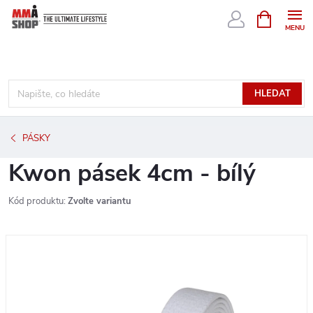
Přejít
NÁKUPNÍ
KOŠÍK
na
obsah
HLEDAT
PÁSKY
Kwon pásek 4cm - bílý
Kód produktu:
Zvolte variantu