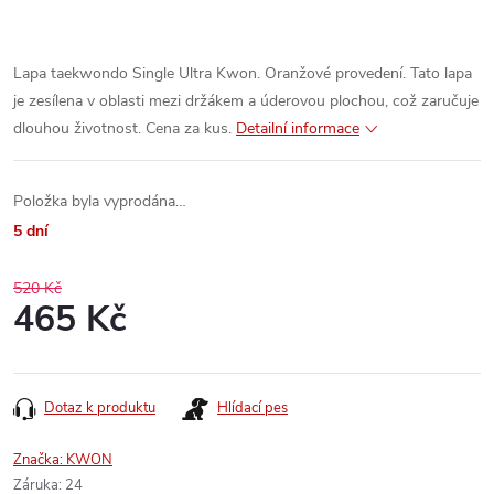
Lapa taekwondo Single Ultra Kwon. Oranžové provedení. Tato lapa
je zesílena v oblasti mezi držákem a úderovou plochou, což zaručuje
dlouhou životnost. Cena za kus.
Detailní informace
Položka byla vyprodána…
5 dní
520 Kč
465 Kč
Měrná
cena:
Dotaz k produktu
Hlídací pes
Značka:
KWON
Záruka
:
24