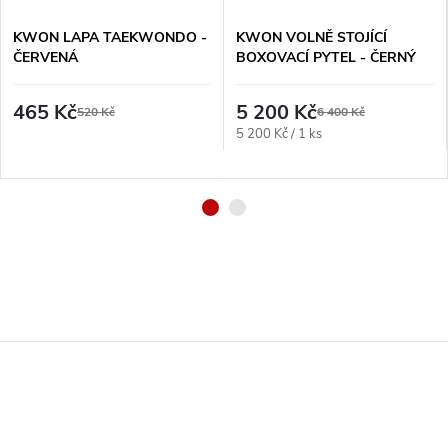
KWON LAPA TAEKWONDO -
KWON VOLNĚ STOJÍCÍ
ČERVENÁ
BOXOVACÍ PYTEL - ČERNÝ
465 Kč
5 200 Kč
520 Kč
6 400 Kč
Měrná
5 200 Kč / 1 ks
cena:
Z
á