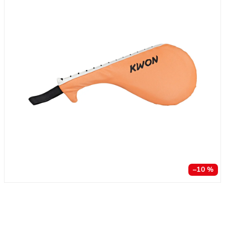
–10 %