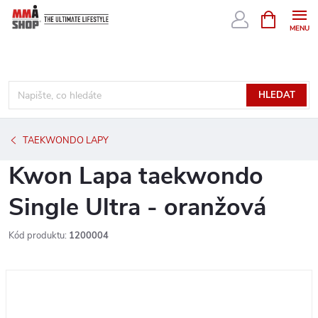
Přejít
NÁKUPNÍ
KOŠÍK
na
obsah
HLEDAT
TAEKWONDO LAPY
Kwon Lapa taekwondo
Single Ultra - oranžová
Kód produktu:
1200004