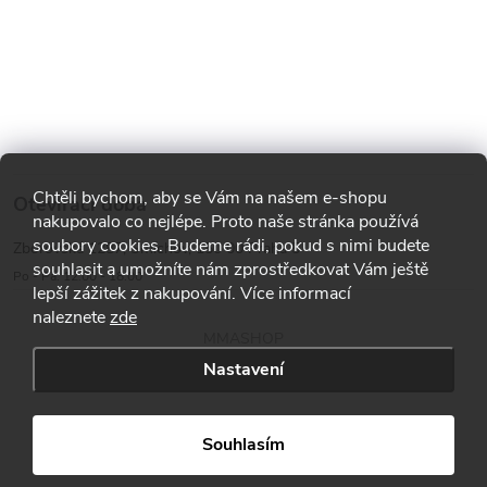
Chtěli bychom, aby se Vám na našem e-shopu
Otevírací doba
nakupovalo co nejlépe. Proto naše stránka používá
soubory cookies. Budeme rádi, pokud s nimi budete
Zborovská 1287, Smíchov, 150 00 Praha 5
souhlasit a umožníte nám zprostředkovat Vám ještě
Po - Pá: 12:00 - 18:00
lepší zážitek z nakupování. Více informací
naleznete
zde
MMASHOP
Nastavení
Copyright 2026
MMA shop
. Všechna práva vyhrazena.
Souhlasím
Vytvořil Shoptet