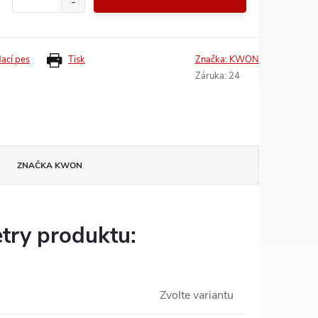
dací pes
Tisk
Značka:
KWON
Záruka
:
24
ZNAČKA
KWON
try produktu:
Zvolte variantu