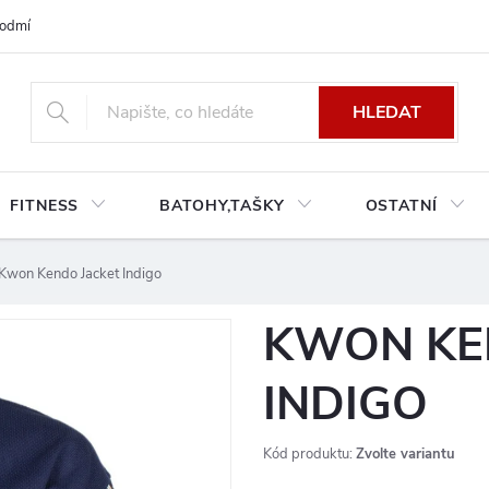
odmínky platné pro Českou a Slovenskou republiku
Reklamace a výměn
HLEDAT
FITNESS
BATOHY,TAŠKY
OSTATNÍ
Kwon Kendo Jacket Indigo
KWON KE
INDIGO
Kód produktu:
Zvolte variantu