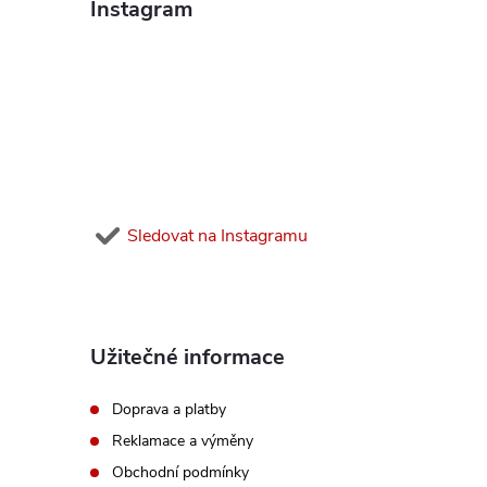
á
Instagram
p
a
t
í
Sledovat na Instagramu
Užitečné informace
Doprava a platby
Reklamace a výměny
Obchodní podmínky