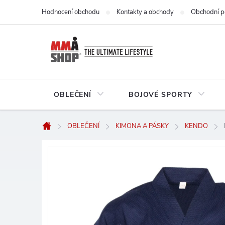
Přejít
Hodnocení obchodu
Kontakty a obchody
Obchodní p
na
obsah
OBLEČENÍ
BOJOVÉ SPORTY
OBLEČENÍ
KIMONA A PÁSKY
KENDO
Domů