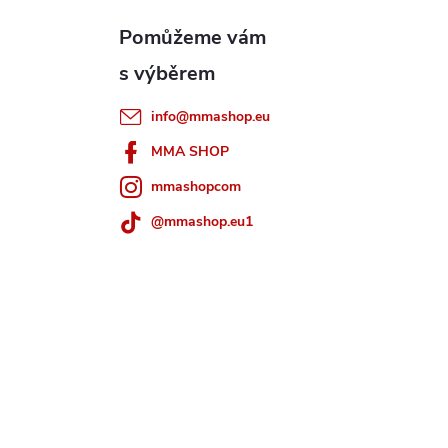
info
@
mmashop.eu
MMA SHOP
mmashopcom
@mmashop.eu1