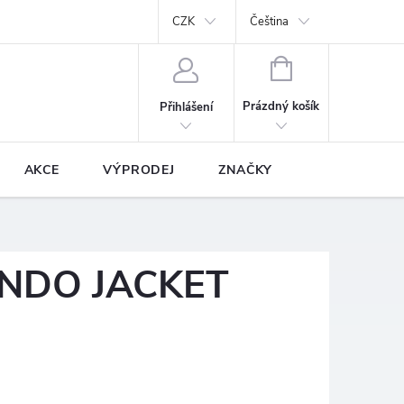
y
Podmínky ochrany osobních údajů
CZK
Prodávané značky
Čeština
NÁKUPNÍ
KOŠÍK
Prázdný košík
Přihlášení
AKCE
VÝPRODEJ
ZNAČKY
NDO JACKET