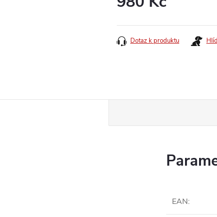
980 Kč
Měrná
cena:
Dotaz k produktu
Hlí
Parame
EAN
: