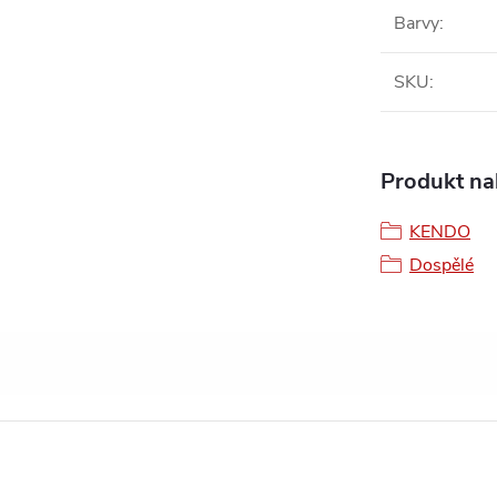
Barvy
:
SKU
:
Produkt nal
KENDO
Dospělé