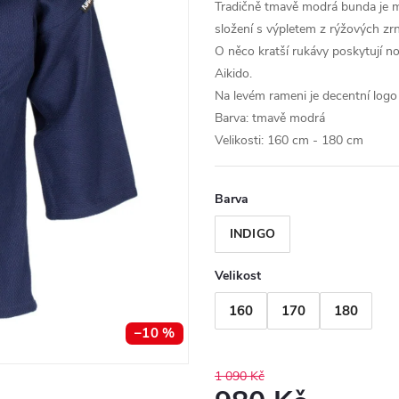
Tradičně tmavě modrá bunda je m
složení s výpletem z rýžových zrn
O něco kratší rukávy poskytují n
Aikido.
Na levém rameni je decentní log
Barva: tmavě modrá
Velikosti: 160 cm - 180 cm
Barva
INDIGO
Velikost
160
170
180
–10 %
1 090 Kč