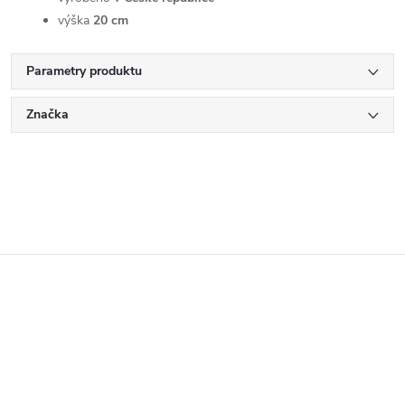
výška
20 cm
Parametry produktu
Značka
Z
á
p