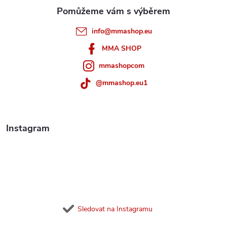
a
t
info
@
mmashop.eu
í
MMA SHOP
mmashopcom
@mmashop.eu1
Instagram
Sledovat na Instagramu