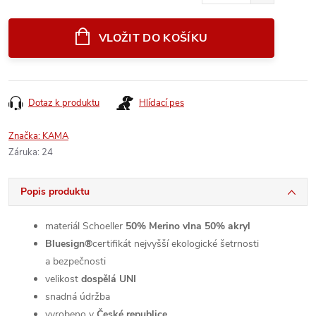
Měrná
cena:
VLOŽIT DO KOŠÍKU
Dotaz k produktu
Hlídací pes
Značka:
KAMA
Záruka
:
24
Popis produktu
materiál Schoeller
50% Merino vlna 50% akryl
Bluesign®
certifikát nejvyšší ekologické šetrnosti
a bezpečnosti
velikost
dospělá UNI
snadná údržba
vyrobeno v
České republice