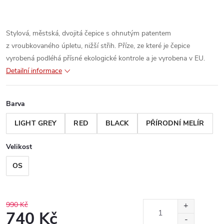
Stylová, městská, dvojitá čepice s ohnutým patentem
z vroubkovaného úpletu, nižší střih. Příze, ze které je čepice
vyrobená podléhá přísné ekologické kontrole a je vyrobena v EU.
Detailní informace
Barva
LIGHT GREY
RED
BLACK
PŘÍRODNÍ MELÍR
Velikost
OS
990 Kč
740 Kč