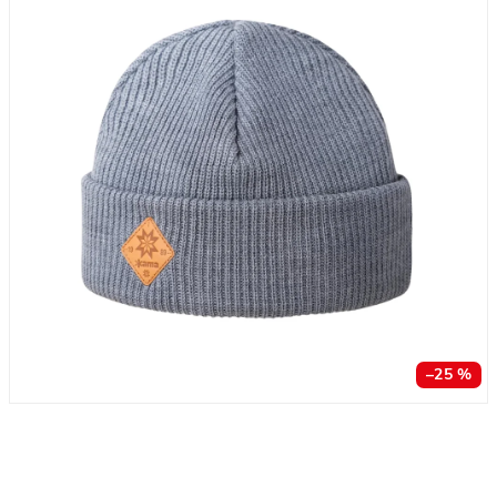
–25 %