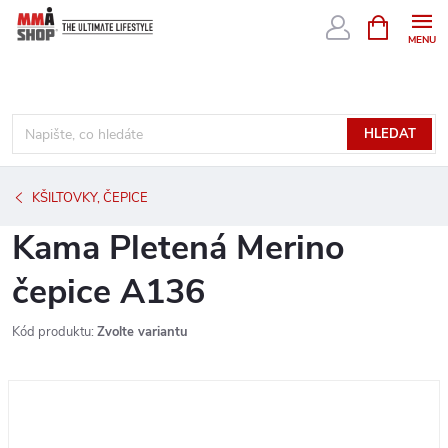
Přejít
NÁKUPNÍ
KOŠÍK
na
obsah
HLEDAT
KŠILTOVKY, ČEPICE
Kama Pletená Merino
čepice A136
Kód produktu:
Zvolte variantu