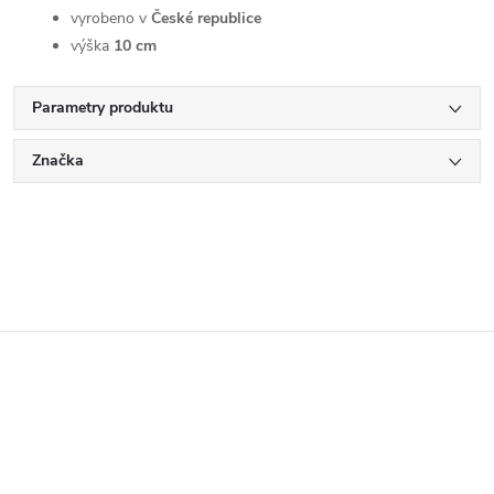
vyrobeno v
České republice
výška
10 cm
Parametry produktu
Značka
Z
á
p