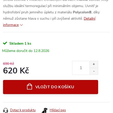
službu ideální termoregulací při minimálním objemu. Uvnitř je
hydrofobní pruh jemného úpletu z materiálu
Polycolon®
, díky
němuž zůstane hlava v suchu i při zvýšené aktivitě.
Detailní
informace
Skladem
1 ks
12.8.2026
690 Kč
620 Kč
Měrná
cena:
VLOŽIT DO KOŠÍKU
Dotaz k produktu
Hlídací pes