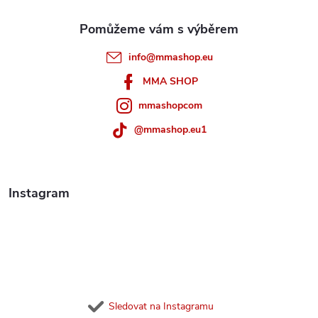
a
t
info
@
mmashop.eu
í
MMA SHOP
mmashopcom
@mmashop.eu1
Instagram
Sledovat na Instagramu