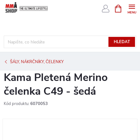
Přejít
NÁKUPNÍ
KOŠÍK
na
obsah
HLEDAT
ŠÁLY, NÁKRČNÍKY, ČELENKY
Kama Pletená Merino
čelenka C49 - šedá
Kód produktu:
6070053