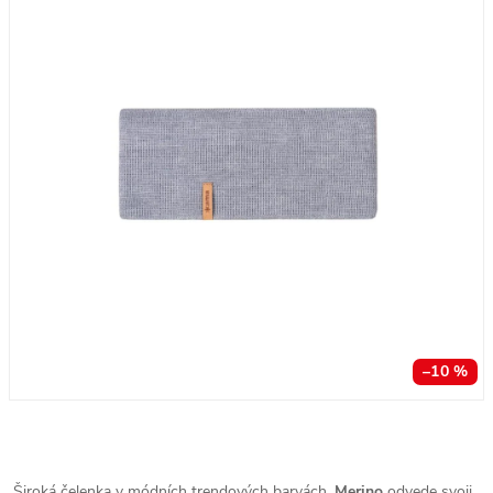
–10 %
Široká čelenka v módních trendových barvách.
Merino
odvede svoji