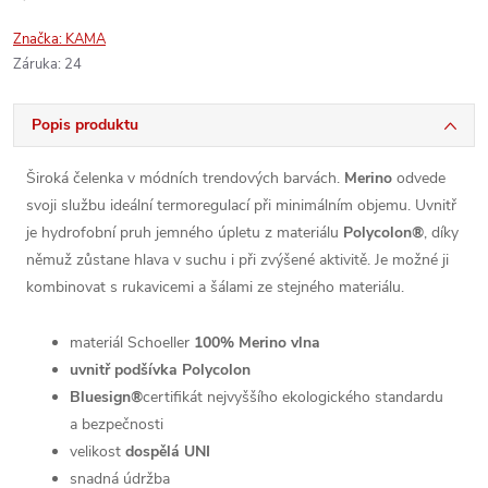
Značka:
KAMA
Záruka
:
24
Popis produktu
Široká čelenka v módních trendových barvách.
Merino
odvede
svoji službu ideální termoregulací při minimálním objemu. Uvnitř
je hydrofobní pruh jemného úpletu z materiálu
Polycolon®
, díky
němuž zůstane hlava v suchu i při zvýšené aktivitě. Je možné ji
kombinovat s rukavicemi a šálami ze stejného materiálu.
materiál Schoeller
100% Merino vlna
uvnitř podšívka Polycolon
Bluesign®
certifikát nejvyššího ekologického standardu
a bezpečnosti
velikost
dospělá UNI
snadná údržba